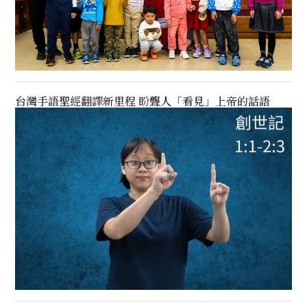
台灣手語聖經翻譯新里程 盼聾人「看見」上帝的話語