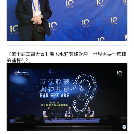
【第十屆華福大會】謝木水莊育銘對談「世界需要什麼樣
的基督徒? 」