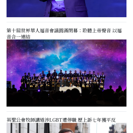
第十屆世界華人福音會議圓滿閉幕：聆聽上帝聲音 以福
音合一連結
英聖公會牧師講道涉LGBT遭停職 歷上訴七年獲平反