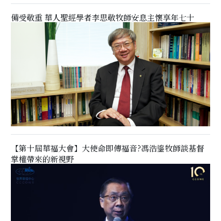
備受敬重 華人聖經學者李思敬牧師安息主懷享年七十
【第十屆華福大會】大使命即傳福音?馮浩鎏牧師談基督
掌權帶來的新視野