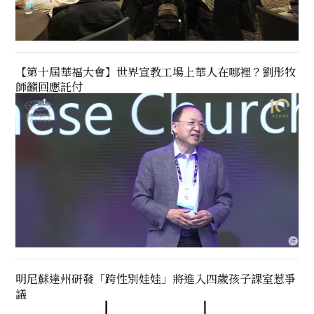
【第十屆華福大會】世界宣教工場上華人在哪裡？劉彤牧
師籲回應託付
明尼蘇達州研發「跨性別娃娃」將進入四歲孩子課室惹爭
議