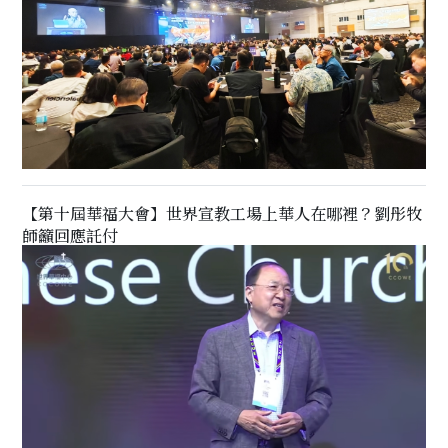
【第十屆華福大會】世界宣教工場上華人在哪裡？劉彤牧
師籲回應託付