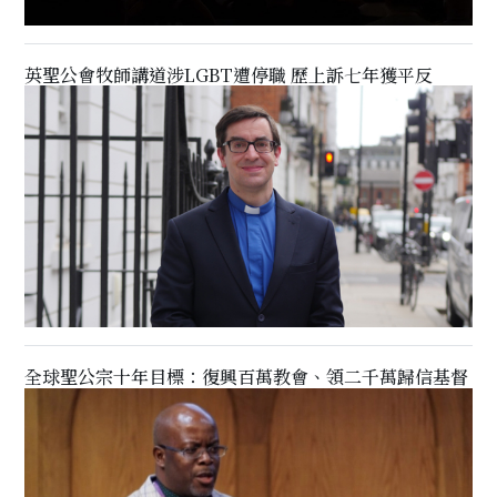
英聖公會牧師講道涉LGBT遭停職 歷上訴七年獲平反
全球聖公宗十年目標：復興百萬教會、領二千萬歸信基督