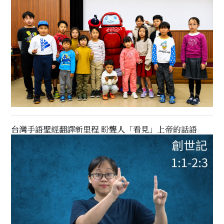
台灣手語聖經翻譯新里程 盼聾人「看見」上帝的話語