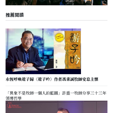
推薦閲讀
永恆呼喚遊子歸《遊子吟》作者馮秉誠牧師安息主懷
「異象不是牧師一個人的藍圖」許重一牧師分享三十三年
領導哲學