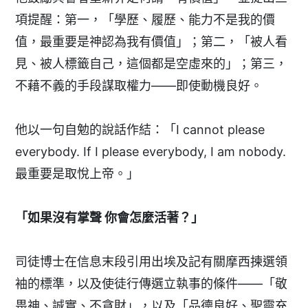
項提醒：第一，「學歷、履歷、能力不是我的價
值，最重要是神認為我有價值」；第二，「被人看
見、被人標籤自己，這個都是空虛來的」；第三，
不藉不義的手段謀取權力——即使動機良好。
他以一句自勉的說話作結：「I cannot please
everybody. If I please everybody, I am nobody.
最重要是取悅上帝。」
「如果沒有掌聲 你會怎麼活著？」
司徒博士在信息末段引用出埃及記有關摩西揀選領
袖的標準，以及使徒行傳選立執事的條件——「敬
畏神、誠實、不貪財」，以及「品德良好、聖靈充