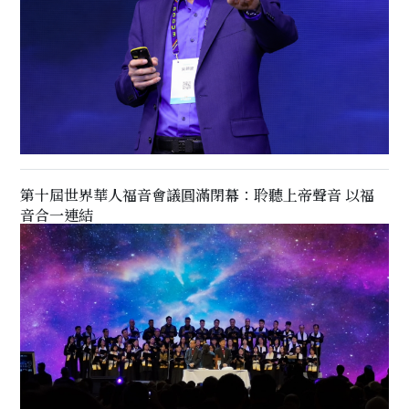
第十屆世界華人福音會議圓滿閉幕：聆聽上帝聲音 以福
音合一連結