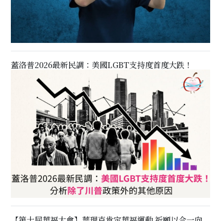
蓋洛普2026最新民調：美國LGBT支持度首度大跌！
【第十屆華福大會】華理克肯定華福運動 祈願以合一向