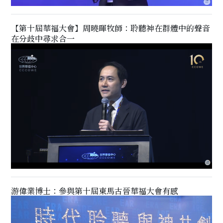
【第十屆華福大會】周曉暉牧師：聆聽神在群體中的聲音
在分歧中尋求合一
游偉業博士：參與第十屆東馬古晉華福大會有感