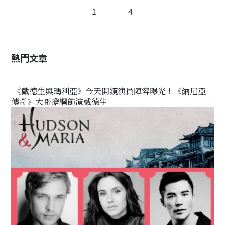
1
4
熱門文章
《戴德生與瑪利亞》今天開鏡演員陣容曝光！《納尼亞
傳奇》大哥擔綱飾演戴德生