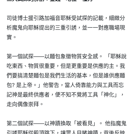
司徒博士援引路加福音耶穌受試探的記載，細緻分
析魔鬼向耶穌提出的三重引誘，並一一對應職場現
實。
第一個試探——以麵包象徵物質安全感。 「耶穌說
吃東西、物質很重要，但是更重要是供應的主。我
們要搞清楚麵包是我們生活的基本，但是誰供應麵
包? 是上帝。」他警告，當人倚靠能力與工具而忘
記神是最終供應者，便不知不覺將工具「神化」，
走向偶像崇拜。
第二個試探——以神蹟換取「被看見」。 他指魔鬼
引誘耶穌從殿頂跳下，讓眾人目睹神蹟，背後反映