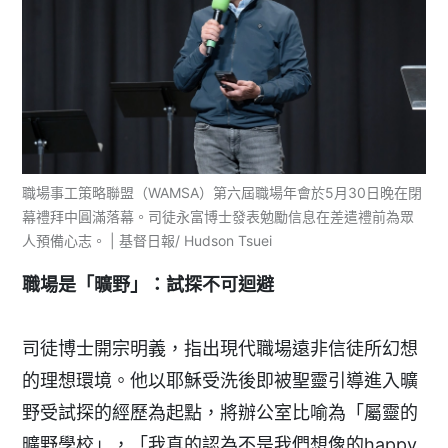
職場事工策略聯盟（WAMSA）第六屆職場年會於5月30日晚在閉
幕禮拜中圓滿落幕。司徒永富博士發表勉勵信息在差遣禮前為眾
人預備心志。 | 基督日報/ Hudson Tsuei
職場是「曠野」：試探不可迴避
司徒博士開宗明義，指出現代職場遠非信徒所幻想
的理想環境。他以耶穌受洗後即被聖靈引導進入曠
野受試探的經歷為起點，將辦公室比喻為「屬靈的
曠野學校」，「我真的認為不是我們想像的happy