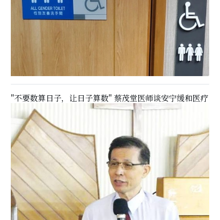
"不要数算日子，让日子算数" 蔡茂堂医师谈安宁缓和医疗