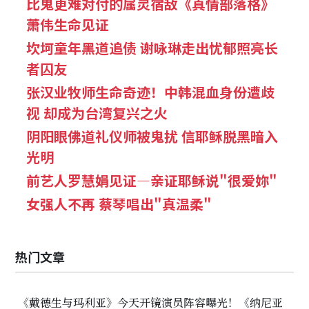
比鬼更难对付的属灵宿敌《真情部落格》
萧伟生命见证
坎坷童年黑道追债 谢咏琳走出忧郁照亮长
者囚友
张汉业牧师生命奇迹！中韩混血身份遭歧
视 却成为台湾复兴之火
阴阳眼佛道礼仪师被鬼扰 信耶稣脱黑暗入
光明
前艺人罗慧娟见证—亲证耶稣说"很爱妳"
女强人不再 蔡琴唱出"真温柔"
热门文章
《戴德生与玛利亚》今天开镜演员阵容曝光！《纳尼亚