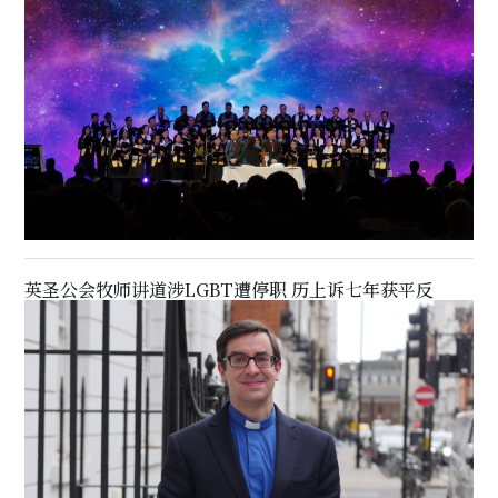
英圣公会牧师讲道涉LGBT遭停职 历上诉七年获平反