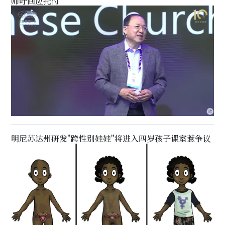
师吁回应托付
明尼苏达州研发"跨性别娃娃"将进入四岁孩子课室惹争议