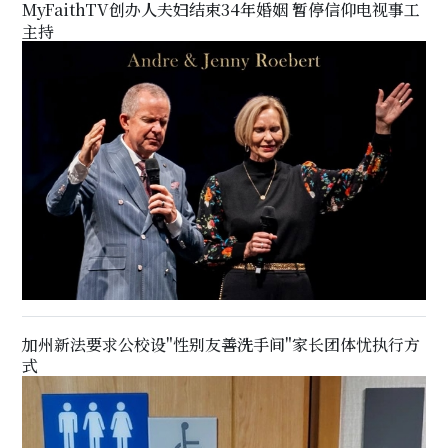
MyFaithTV创办人夫妇结束34年婚姻 暂停信仰电视事工
主持
加州新法要求公校设"性别友善洗手间"家长团体忧执行方
式