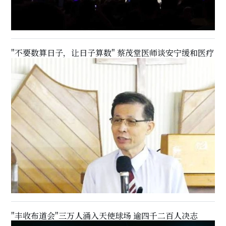
"不要数算日子，让日子算数" 蔡茂堂医师谈安宁缓和医疗
"丰收布道会"三万人涌入天使球场 逾四千二百人决志