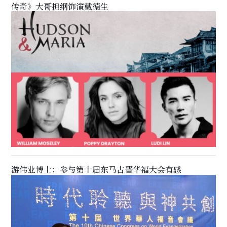
传奇》大哥担纲饰演戴德生
游伟业博士：参与第十届东马古晋华福大会有感