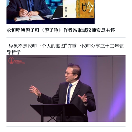
永恒呼唤游子归《游子吟》作者冯秉诚牧师安息主怀
"异象不是牧师一个人的蓝图"许重一牧师分享三十三年领
导哲学