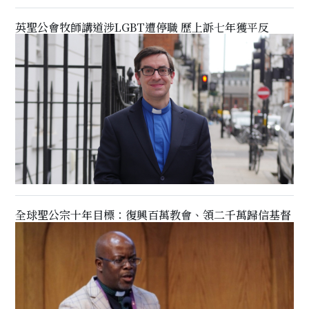
英聖公會牧師講道涉LGBT遭停職 歷上訴七年獲平反
全球聖公宗十年目標：復興百萬教會、領二千萬歸信基督