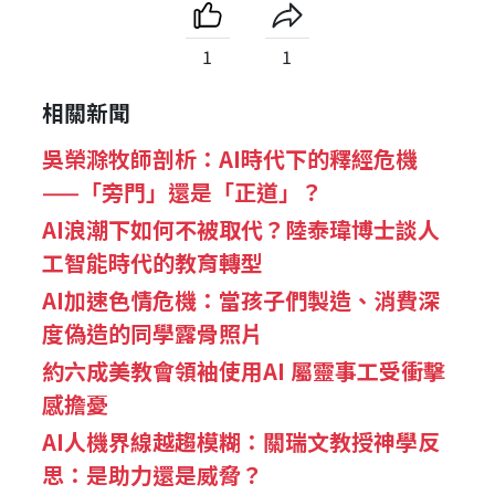
1
1
相關新聞
吳榮滁牧師剖析：AI時代下的釋經危機
——「旁門」還是「正道」？
AI浪潮下如何不被取代？陸泰瑋博士談人
工智能時代的教育轉型
AI加速色情危機：當孩子們製造、消費深
度偽造的同學露骨照片
約六成美教會領袖使用AI 屬靈事工受衝擊
感擔憂
AI人機界線越趨模糊：關瑞文教授神學反
思：是助力還是威脅？