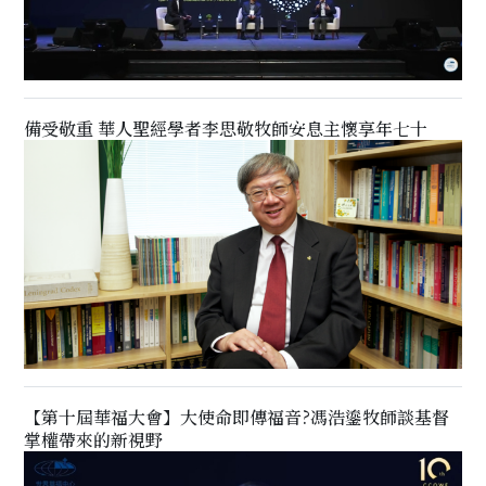
備受敬重 華人聖經學者李思敬牧師安息主懷享年七十
【第十屆華福大會】大使命即傳福音?馮浩鎏牧師談基督
掌權帶來的新視野