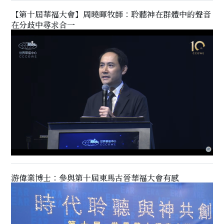
【第十屆華福大會】周曉暉牧師：聆聽神在群體中的聲音
在分歧中尋求合一
游偉業博士：參與第十屆東馬古晉華福大會有感