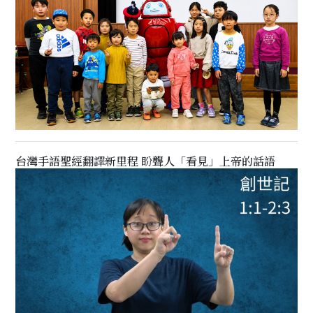
台灣手語聖經翻譯新里程 盼聾人「看見」上帝的話語