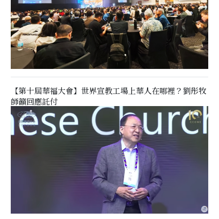
【第十屆華福大會】世界宣教工場上華人在哪裡？劉彤牧
師籲回應託付