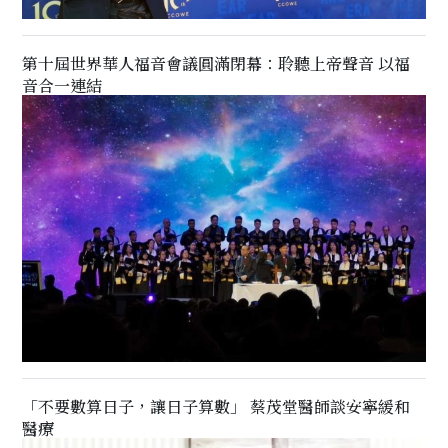
第十屆世界華人福音會議圓滿閉幕：聆聽上帝聲音 以福
音合一連結
「不要數算日子，讓日子算數」 蔡茂堂醫師談安寧緩和
醫療