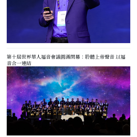
第十屆世界華人福音會議圓滿閉幕：聆聽上帝聲音 以福
音合一連結