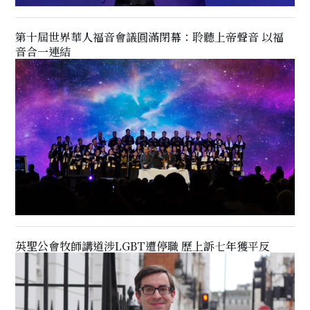
第十屆世界華人福音會議圓滿閉幕：聆聽上帝聲音 以福
音合一連結
英聖公會牧師講道涉LGBT遭停職 歷上訴七年獲平反