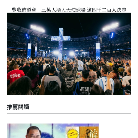
「豐收佈道會」三萬人湧入天使球場 逾四千二百人決志
推薦閲讀