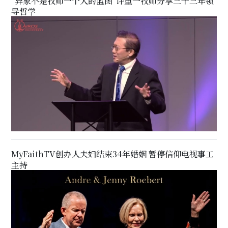
"异象不是牧师一个人的蓝图"许重一牧师分享三十三年领
导哲学
MyFaithTV创办人夫妇结束34年婚姻 暂停信仰电视事工
主持