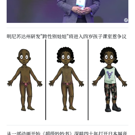
明尼苏达州研发"跨性别娃娃"将进入四岁孩子课室惹争议
从一部动画开始《超级妙妙书》深耕四十年打开日本福音