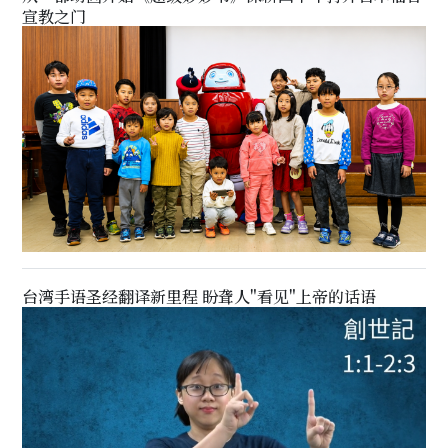
宣教之门
台湾手语圣经翻译新里程 盼聋人"看见"上帝的话语