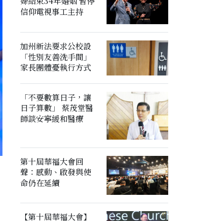
婦結束34年婚姻 暫停
信仰電視事工主持
加州新法要求公校設
「性別友善洗手間」
家長團體憂執行方式
「不要數算日子，讓
日子算數」 蔡茂堂醫
師談安寧緩和醫療
第十屆華福大會回
聲：感動、啟發與使
命仍在延續
【第十屆華福大會】