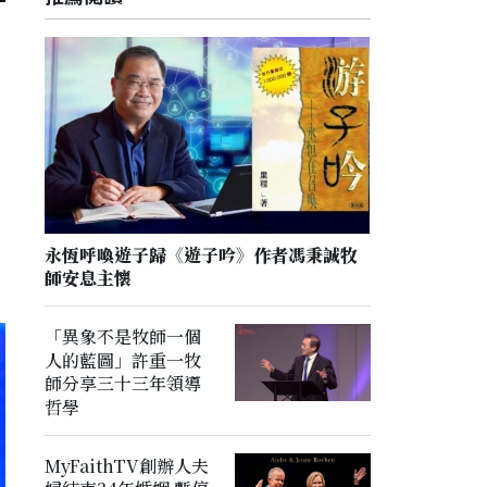
永恆呼喚遊子歸《遊子吟》作者馮秉誠牧
師安息主懷
「異象不是牧師一個
人的藍圖」許重一牧
師分享三十三年領導
哲學
MyFaithTV創辦人夫