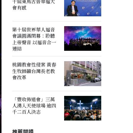
十屆東馬古晉華福大
會有感
第十屆世界華人福音
會議圓滿閉幕：聆聽
上帝聲音 以福音合一
連結
桃園教會性侵案 黃春
生牧師籲台灣長老教
會改革
「豐收佈道會」三萬
人湧入天使球場 逾四
千二百人決志
推薦閲讀