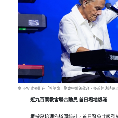
麥可·W·史密斯在「希望節」聚會中帶領敬拜，多首經典詩歌
近九百間教會聯合動員
首日場地爆滿
根據葛培理佈道團統計，首日聚會共吸引