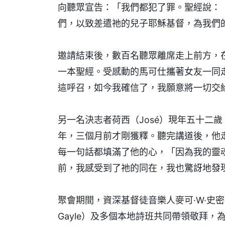
向聽眾宣告：「我們都犯了罪。聖經說：
們，以致差遣祂的兒子耶穌基督，為我們
邀請結束後，數百名聽眾離席走上前方，
一本聖經。受感動的馬可仕攜著女友一同
這呼召，如今我確信了，我願意將一切交
另一名決志者荷西（José）現年五十二
年，三個月前才剛獲釋。聽完講道後，他
每一句話都填滿了他的心，「因為我的靈
前，我感受到了祂的同在，我也驚訝地發
聚會期間，資深基督徒音樂人麥可·W·史密斯（Mi
Gayle）及多個本地詩班共同帶領敬拜