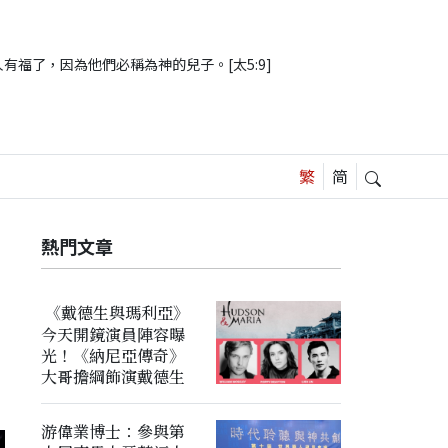
有福了，因為他們必稱為神的兒子。[太5:9]
熱門文章
《戴德生與瑪利亞》
今天開鏡演員陣容曝
光！《納尼亞傳奇》
大哥擔綱飾演戴德生
游偉業博士：參與第