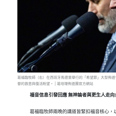
葛福臨牧師（右）在西班牙馬德里舉行的「希望節」大型佈道
督的救恩與復活盼望。 | 葛培理佈道團官方網站
福音信息引發回應
無神論者與更生人走向
葛福臨牧師兩晚的講道皆緊扣福音核心，