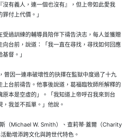
『沒有義人，連一個也沒有』，但上帝如此愛我
的罪付上代價。」
在受過訓練的輔導員陪伴下禱告決志，每人並獲贈
走向台前，說道：「我一直在尋找，尋找如何回應
給基督。」
歲，曾因一連串破壞性的抉擇在監獄中度過了十九
走上台前禱告。他事後說道，葛福臨牧師所解釋的
魂原本是空虛的」。「我知道上帝呼召我來到台
現，我並不孤單。」他說。
chael W. Smith）、查莉蒂·蓋爾（Charity
，為活動增添跨文化與跨世代特色。