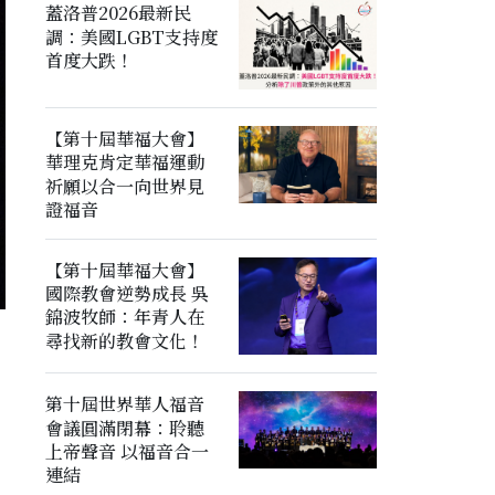
蓋洛普2026最新民
調：美國LGBT支持度
首度大跌！
【第十屆華福大會】
華理克肯定華福運動
祈願以合一向世界見
證福音
【第十屆華福大會】
國際教會逆勢成長 吳
錦波牧師：年青人在
尋找新的教會文化！
第十屆世界華人福音
會議圓滿閉幕：聆聽
上帝聲音 以福音合一
連結