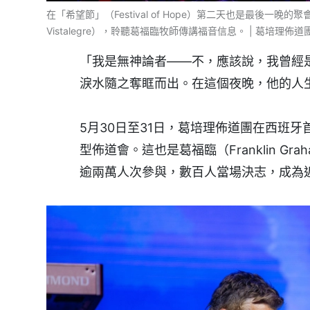
在「希望節」（Festival of Hope）第二天也是最後一晚
Vistalegre），聆聽葛福臨牧師傳講福音信息。 | 葛培理佈
「我是無神論者——不，應該說，我曾經是
淚水隨之奪眶而出。在這個夜晚，他的人
5月30日至31日，葛培理佈道團在西班牙首都馬
型佈道會。這也是葛福臨（Franklin 
逾兩萬人次參與，數百人當場決志，成為