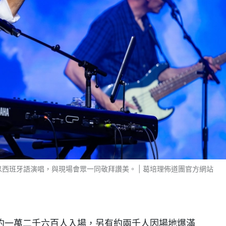
以西班牙語演唱，與現場會眾一同敬拜讚美。 | 葛培理佈道團官方網站
約一萬二千六百人入場，另有約兩千人因場地爆滿