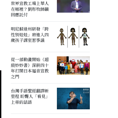
世界宣教工場上華人
在哪裡？劉彤牧師籲
回應託付
明尼蘇達州研發「跨
性別娃娃」將進入四
歲孩子課室惹爭議
從一部動畫開始《超
級妙妙書》深耕四十
年打開日本福音宣教
之門
台灣手語聖經翻譯新
里程 盼聾人「看見」
上帝的話語