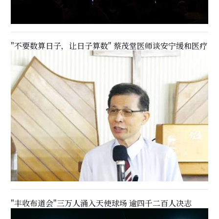
"不要数算日子，让日子算数" 蔡茂堂医师谈安宁缓和医疗
"丰收布道会"三万人涌入天使球场 逾四千二百人决志