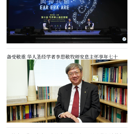
备受敬重 华人圣经学者李思敬牧师安息主怀享年七十