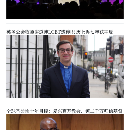
英圣公会牧师讲道涉LGBT遭停职 历上诉七年获平反
全球圣公宗十年目标：复兴百万教会、领二千万归信基督