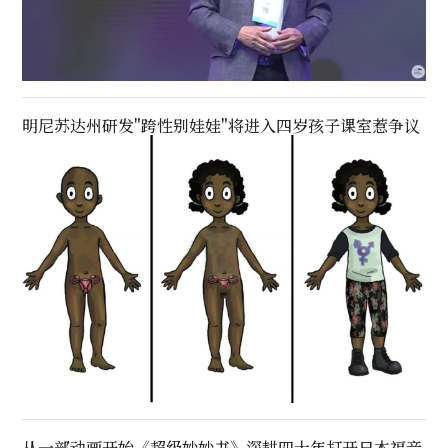
明尼苏达州研发"跨性别娃娃"将进入四岁孩子课室惹争议
从一部动画开始《超级妙妙书》深耕四十年打开日本福音