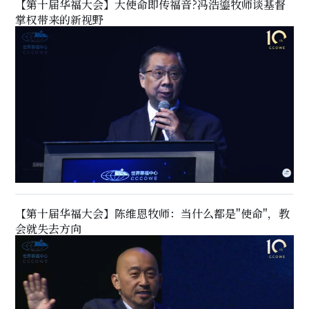
【第十届华福大会】大使命即传福音?冯浩鎏牧师谈基督
掌权带来的新视野
【第十届华福大会】陈维恩牧师：当什么都是"使命"，教
会就失去方向