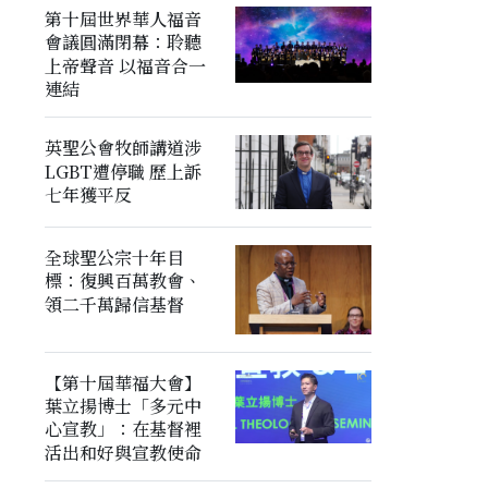
第十屆世界華人福音
會議圓滿閉幕：聆聽
上帝聲音 以福音合一
連結
英聖公會牧師講道涉
LGBT遭停職 歷上訴
七年獲平反
全球聖公宗十年目
標：復興百萬教會、
領二千萬歸信基督
【第十屆華福大會】
葉立揚博士「多元中
心宣教」：在基督裡
活出和好與宣教使命