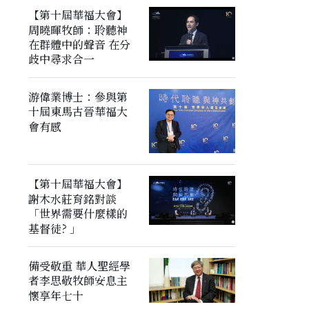
【第十屆華福大會】
周曉暉牧師：聆聽神
在群體中的聲音 在分
歧中尋求合一
游偉業博士：參與第
十屆東馬古晉華福大
會有感
【第十屆華福大會】
謝木水莊育銘對談
「世界需要什麼樣的
基督徒? 」
備受敬重 華人聖經學
者李思敬牧師安息主
懷享年七十