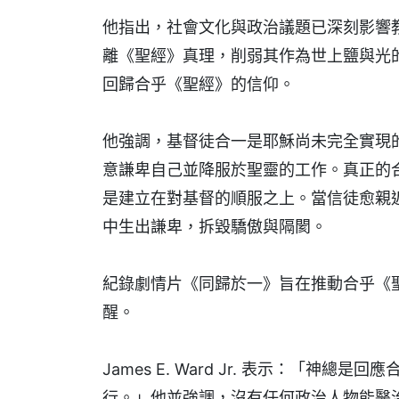
他指出，社會文化與政治議題已深刻影響
離《聖經》真理，削弱其作為世上鹽與光
回歸合乎《聖經》的信仰。
他強調，基督徒合一是耶穌尚未完全實現
意謙卑自己並降服於聖靈的工作。真正的
是建立在對基督的順服之上。當信徒愈親
中生出謙卑，拆毀驕傲與隔閡。
紀錄劇情片《同歸於一》旨在推動合乎《
醒。
James E. Ward Jr. 表示：「
行。」他並強調，沒有任何政治人物能醫