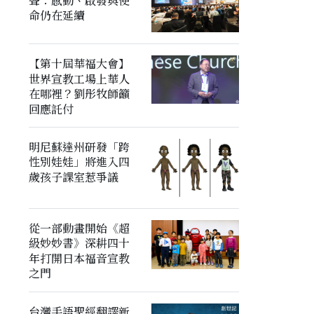
聲：感動、啟發與使
命仍在延續
【第十屆華福大會】
世界宣教工場上華人
在哪裡？劉彤牧師籲
回應託付
明尼蘇達州研發「跨
性別娃娃」將進入四
歲孩子課室惹爭議
從一部動畫開始《超
級妙妙書》深耕四十
年打開日本福音宣教
之門
台灣手語聖經翻譯新