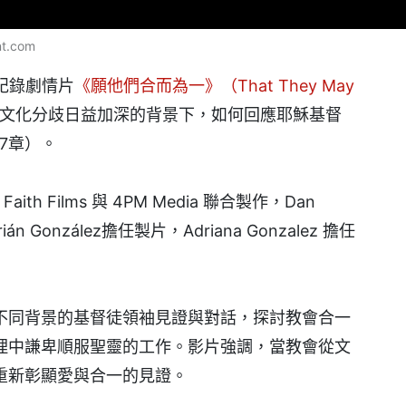
t.com
上映紀錄劇情片
《願他們合而為一》（That They May
文化分歧日益加深的背景下，如何回應耶穌基督
7章）。
aith Films 與 4PM Media 聯合製作，Dan
rián González擔任製片，Adriana Gonzalez 擔任
不同背景的基督徒領袖見證與對話，探討教會合一
理中謙卑順服聖靈的工作。影片強調，當教會從文
重新彰顯愛與合一的見證。