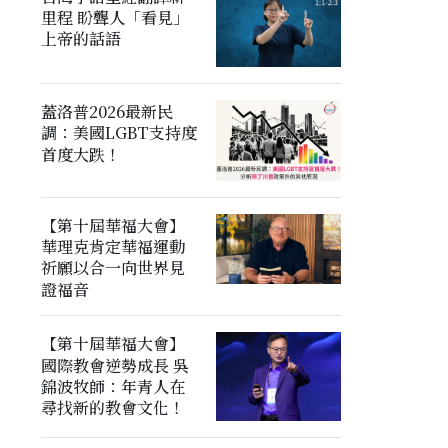
里程 盼聾人「看見」
上帝的話語
蓋洛普2026最新民
調：美國LGBT支持度
首度大跌！
【第十屆華福大會】
華理克肯定華福運動
祈願以合一向世界見
證福音
【第十屆華福大會】
國際教會逆勢成長 吳
錦波牧師：年青人在
尋找新的教會文化！