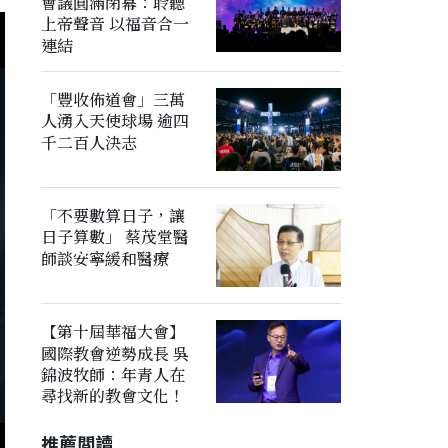
會議圓滿閉幕：聆聽
上帝聲音 以福音合一
連結
「豐收佈道會」三萬
人湧入天使球場 逾四
千二百人決志
「不要數算日子，讓
日子算數」 蔡茂堂醫
師談安寧緩和醫療
【第十屆華福大會】
國際教會逆勢成長 吳
錦波牧師：年青人在
尋找新的教會文化！
推薦閲讀