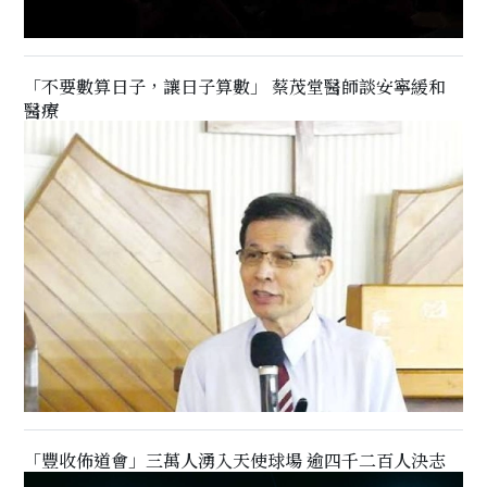
「不要數算日子，讓日子算數」 蔡茂堂醫師談安寧緩和
醫療
「豐收佈道會」三萬人湧入天使球場 逾四千二百人決志