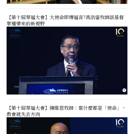
【第十屆華福大會】大使命即傳福音?馮浩鎏牧師談基督
掌權帶來的新視野
【第十屆華福大會】陳維恩牧師：當什麼都是「使命」，
教會就失去方向