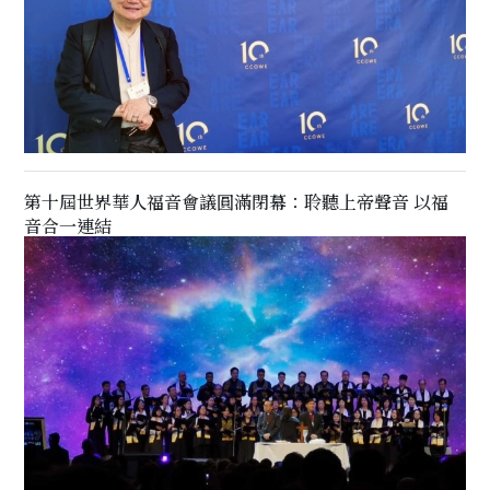
第十屆世界華人福音會議圓滿閉幕：聆聽上帝聲音 以福
音合一連結