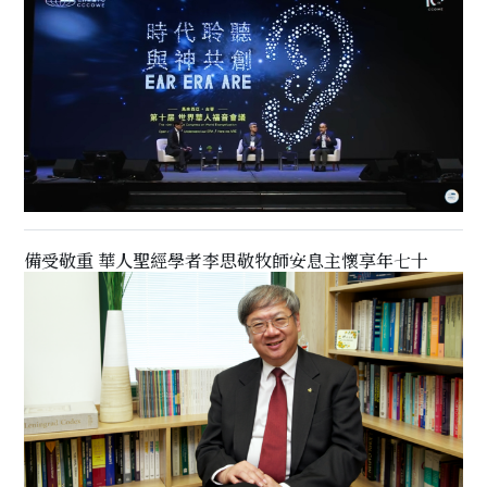
備受敬重 華人聖經學者李思敬牧師安息主懷享年七十