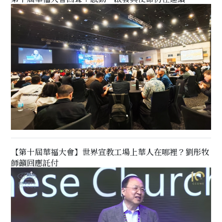
【第十屆華福大會】世界宣教工場上華人在哪裡？劉彤牧
師籲回應託付