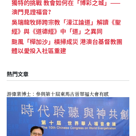
獨特的挑戰 教會如何在「博彩之城」——
澳門見證福音?
吳瑞龍牧師跨宗教「濠江論道」解讀《聖
經》與《道德經》中「道」之異同
颱風「樺加沙」橫掃成災 港澳台基督教團
體以愛投入社區重建
熱門文章
游偉業博士：參與第十屆東馬古晉華福大會有感