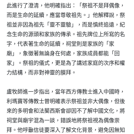
此進行了澄清，他明確指出：「祭祖不是拜偶像，
而是生命的延續，應當尊敬祖先。」他解釋說，祭
祖並非因為祖先「靈不靈驗」，而是慎終追遠，紀
念生命的源頭和家族的傳承。祖先牌位上所寫的名
字，代表著生命的延續，祠堂則是家族的「家
廟」，象徵著無論身在何處，家族成員都能「回
家」。祭祖的儀式，更是為了講述家庭的次序和權
力結構，而非對神靈的膜拜。
盧牧師進一步指出，當年西方傳教士進入中國時，
利瑪竇等傳教士曾明確表示祭祖並非大偶像，但後
來的多明會和法蘭西斯會卻因不了解中國文化，將
祠堂與廟宇混為一談，錯誤地將祭祖視為偶像崇
拜。他呼籲信徒要深入了解文化背景，避免因無知