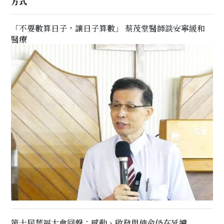
方式
「不要數算日子，讓日子算數」 蔡茂堂醫師談安寧緩和
醫療
第十屆華福大會回聲：感動、啟發與使命仍在延續