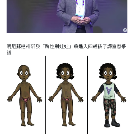
明尼蘇達州研發「跨性別娃娃」將進入四歲孩子課室惹爭
議