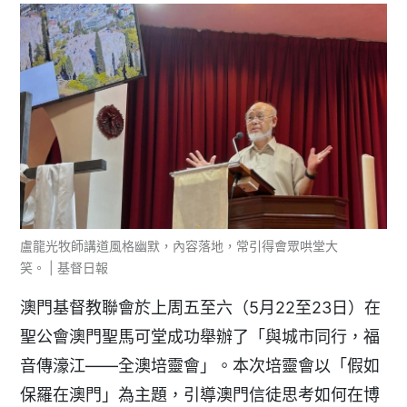
盧龍光牧師講道風格幽默，內容落地，常引得會眾哄堂大
笑。 | 基督日報
澳門基督教聯會於上周五至六（5月22至23日）在
聖公會澳門聖馬可堂成功舉辦了「與城市同行，福
音傳濠江——全澳培靈會」。本次培靈會以「假如
保羅在澳門」為主題，引導澳門信徒思考如何在博