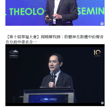
【第十屆華福大會】周曉暉牧師：聆聽神在群體中的聲音
在分歧中尋求合一