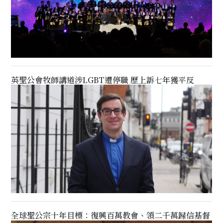
英聖公會牧師講道涉LGBT遭停職 歷上訴七年獲平反
全球聖公宗十年目標：復興百萬教會、領二千萬歸信基督