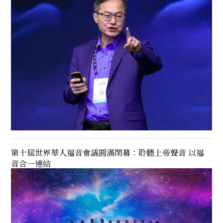
第十屆世界華人福音會議圓滿閉幕：聆聽上帝聲音 以福
音合一連結