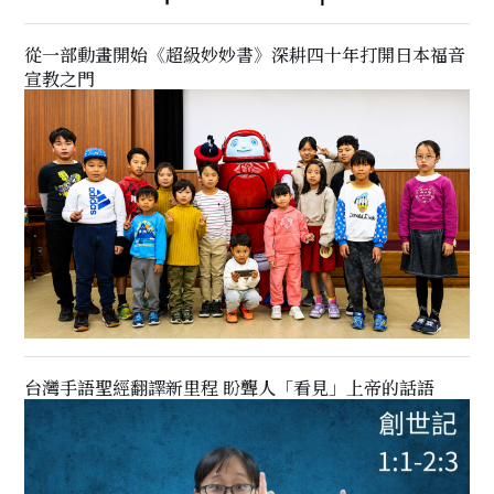
從一部動畫開始《超級妙妙書》深耕四十年打開日本福音
宣教之門
台灣手語聖經翻譯新里程 盼聾人「看見」上帝的話語