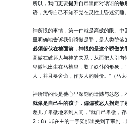
所以，我们更要
提升自己
里面对话语的
敏
语
，免得自己不知不觉在灵性上昏迷沉睡
神所恨的事情，第一件就是高傲的眼。中
里明确地告诉我们骄傲是罪，是人类堕落
必须俯伏在祂面前，神恨的是这个骄傲的
高傲在破坏人与神的关系，从而把人引向
卑微地出生在马槽里，取了奴仆的形象，
人，并且要舍命，作多人的赎价。"（马太福
神所谓的恨是祂心里深刻的遗憾与忿怒，
就像是自己生的孩子，偏偏被恶人拐走了
差儿子卑微地来到人间，"就自己卑微，存
2：8）罪在主的十字架那里受到了审判