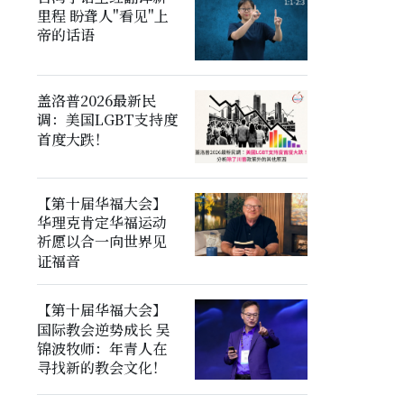
里程 盼聋人"看见"上
帝的话语
盖洛普2026最新民
调：美国LGBT支持度
首度大跌！
【第十届华福大会】
华理克肯定华福运动
祈愿以合一向世界见
证福音
【第十届华福大会】
国际教会逆势成长 吴
锦波牧师：年青人在
寻找新的教会文化！