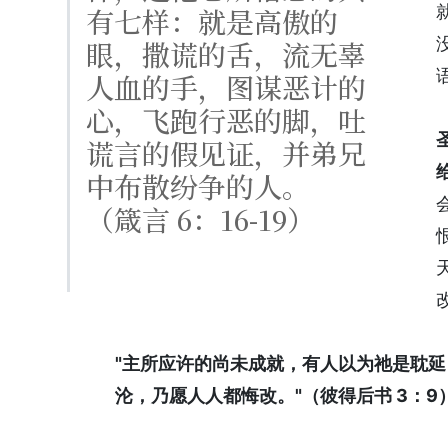
有七样：就是高傲的
眼，撒谎的舌，流无辜
人血的手，图谋恶计的
心，飞跑行恶的脚，吐
谎言的假见证，并弟兄
中布散纷争的人。
（箴言 6：16-19）
"主所应许的尚未成就，有人以为祂是耽
沦，乃愿人人都悔改。"（彼得后书 3：9