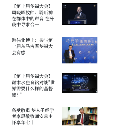
【第十届华福大会】
周晓晖牧师：聆听神
在群体中的声音 在分
歧中寻求合一
游伟业博士：参与第
十届东马古晋华福大
会有感
【第十届华福大会】
谢木水庄育铭对谈"世
界需要什么样的基督
徒? "
备受敬重 华人圣经学
者李思敬牧师安息主
怀享年七十