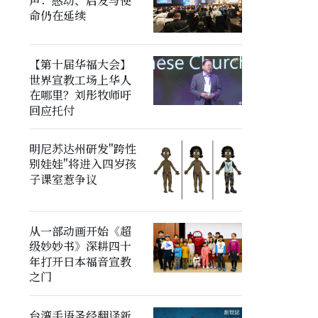
声：感动、启发与使
命仍在延续
【第十届华福大会】
世界宣教工场上华人
在哪里？刘彤牧师吁
回应托付
明尼苏达州研发"跨性
别娃娃"将进入四岁孩
子课室惹争议
从一部动画开始《超
级妙妙书》深耕四十
年打开日本福音宣教
之门
台湾手语圣经翻译新