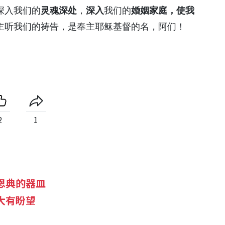
深入我们的
灵魂深处
，
深入
我们的
婚姻家庭，使我
主听我们的祷告，是奉主耶稣基督的名，阿们！
2
1
恩典的器皿
大有盼望