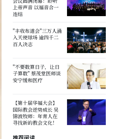
会议圆满闭幕：聆听
上帝声音 以福音合一
连结
"丰收布道会"三万人涌
入天使球场 逾四千二
百人决志
"不要数算日子，让日
子算数" 蔡茂堂医师谈
安宁缓和医疗
【第十届华福大会】
国际教会逆势成长 吴
锦波牧师：年青人在
寻找新的教会文化！
推荐阅读