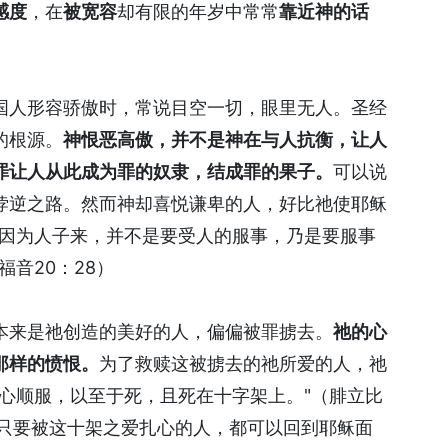
感度
，在
被宽容
却有限的年岁中常常
靠近神的话
。
国人形容骄傲时，常说目空一切，眼里无人。圣经
的根源。
神恨恶高傲，并不是神在与人抗衡，让人
罪让人从此成为罪的奴隶，结成罪的果子。
可以说
悖逆之路。然而神却喜悦谦卑的人，好比祂使耶稣
"因为人子来，并不是要受人的服事，乃是要服事
音20：28）
本来是祂创造的美好的人，偏偏被罪掳去。
祂的心
那样的愤恨。
为了救赎这被掳去的祂所爱的人，祂
心顺服，以至于死，且死在十字架上。"（腓立比
，只要被这十架之爱扎心的人，都可以回到耶稣面