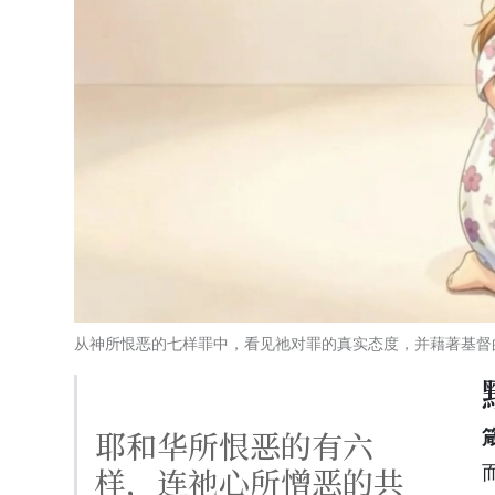
从神所恨恶的七样罪中，看见祂对罪的真实态度，并藉著基督的
耶和华所恨恶的有六
样，连祂心所憎恶的共