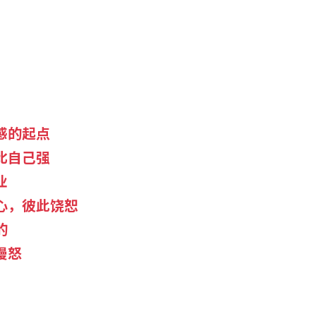
感的起点
比自己强
业
心，彼此饶恕
的
慢怒