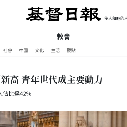
使人和睦的人
教會
社會
中國
文化
生活
觀點
新高 青年世代成主要動力
人佔比達42%