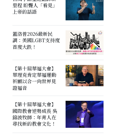
里程 盼聾人「看見」
上帝的話語
蓋洛普2026最新民
調：美國LGBT支持度
首度大跌！
【第十屆華福大會】
華理克肯定華福運動
祈願以合一向世界見
證福音
【第十屆華福大會】
國際教會逆勢成長 吳
錦波牧師：年青人在
尋找新的教會文化！