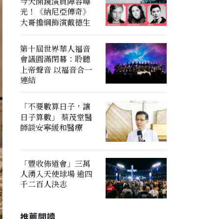
今天開鏡演員陣容曝
光！《納尼亞傳奇》
大哥擔綱飾演戴德生
第十屆世界華人福音
會議圓滿閉幕：聆聽
上帝聲音 以福音合一
連結
「不要數算日子，讓
日子算數」 蔡茂堂醫
師談安寧緩和醫療
「豐收佈道會」三萬
人湧入天使球場 逾四
千二百人決志
推薦閲讀