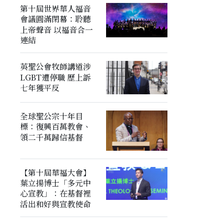
第十屆世界華人福音
會議圓滿閉幕：聆聽
上帝聲音 以福音合一
連結
英聖公會牧師講道涉
LGBT遭停職 歷上訴
七年獲平反
全球聖公宗十年目
標：復興百萬教會、
領二千萬歸信基督
【第十屆華福大會】
葉立揚博士「多元中
心宣教」：在基督裡
活出和好與宣教使命