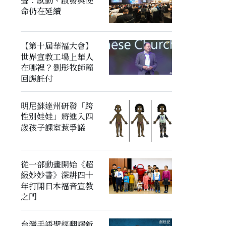
聲：感動、啟發與使
命仍在延續
【第十屆華福大會】
世界宣教工場上華人
在哪裡？劉彤牧師籲
回應託付
明尼蘇達州研發「跨
性別娃娃」將進入四
歲孩子課室惹爭議
從一部動畫開始《超
級妙妙書》深耕四十
年打開日本福音宣教
之門
台灣手語聖經翻譯新