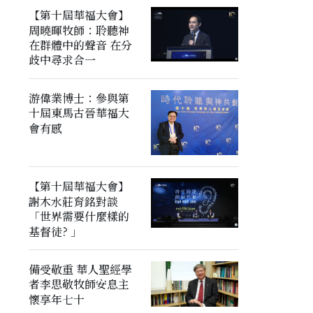
【第十屆華福大會】
周曉暉牧師：聆聽神
在群體中的聲音 在分
歧中尋求合一
游偉業博士：參與第
十屆東馬古晉華福大
會有感
【第十屆華福大會】
謝木水莊育銘對談
「世界需要什麼樣的
基督徒? 」
備受敬重 華人聖經學
者李思敬牧師安息主
懷享年七十