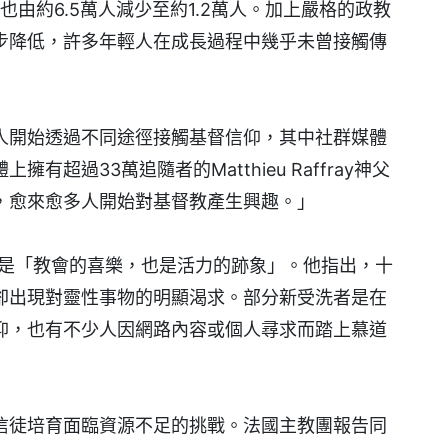
也由約6.5萬人減少至約1.2萬人。加上嚴格的政教
步降低，許多年輕人在成長過程中幾乎未曾接觸傳
人開始透過不同途徑接觸基督信仰，其中社群媒體
超過33萬追隨者的Matthieu Raffray神父
，愈來愈多人開始對基督教產生興趣。」
則形容，這是「教會的喜樂，也是活力的跡象」。他指出，十
卻出現對靈性事物的明顯渴求。部分新受洗者是在
仰，也有不少人因網路內容或個人尋求而踏上慕道
信徒培育面臨資源不足的挑戰。法國主教團報告同