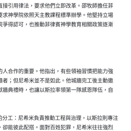
直接引用律法，要求他們立即改革。邵牧師擔任菲
要求神學院依照天主教課程標準辦學。他堅持立場
院爭得認可，也推動菲律賓神學教育相關政策逐漸
的人合作的重要。他指出，有些領袖習慣把能力強
隨者；但尼希米並不是如此。他城牆完工後主動邀
獻牆典禮時，也讓以斯拉率領第一隊感恩隊伍，自
兩人的分工：尼希米負責推動工程與治理，以斯拉則專注
，卻能彼此配搭。面對百姓犯罪，尼希米往往強烈