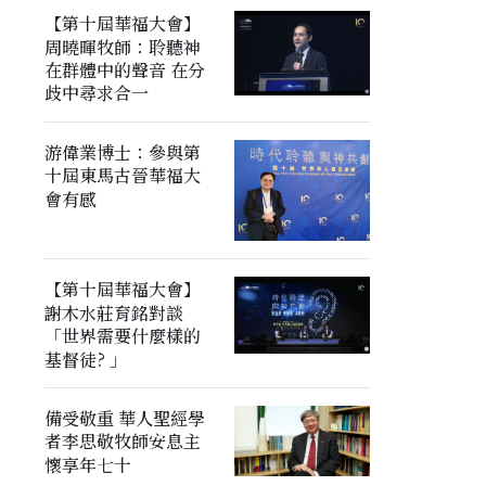
【第十屆華福大會】
周曉暉牧師：聆聽神
在群體中的聲音 在分
歧中尋求合一
游偉業博士：參與第
十屆東馬古晉華福大
會有感
【第十屆華福大會】
謝木水莊育銘對談
「世界需要什麼樣的
基督徒? 」
備受敬重 華人聖經學
者李思敬牧師安息主
懷享年七十