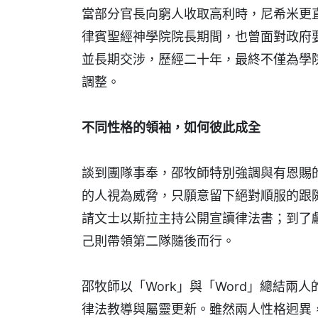
當部分官長向窮人收取高利時，尼希米更
律賓聖經神學院院長期間，也曾面對政府
並長期交涉，歷經二十年，最終不僅為學
調整。
不同性格的領袖，如何彼此成全
談到團隊事奉，邵牧師特別強調與有恩賜
的人視為威脅，只願意留下絕對順服的跟
請文士以斯拉主持公開宣讀律法書；到了
己則帶領第二隊隨後而行。
邵牧師以「Work」與「Word」總結
律法教導與屬靈更新。雖然兩人性格迥異