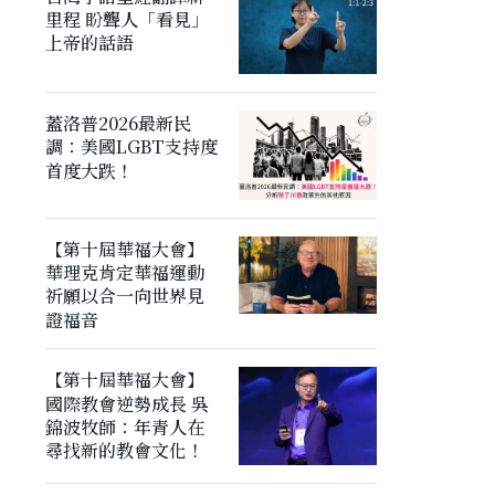
里程 盼聾人「看見」
上帝的話語
蓋洛普2026最新民
調：美國LGBT支持度
首度大跌！
【第十屆華福大會】
華理克肯定華福運動
祈願以合一向世界見
證福音
【第十屆華福大會】
國際教會逆勢成長 吳
錦波牧師：年青人在
尋找新的教會文化！