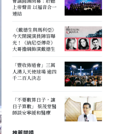
會議圓滿閉幕：聆聽
上帝聲音 以福音合一
連結
《戴德生與瑪利亞》
今天開鏡演員陣容曝
光！《納尼亞傳奇》
大哥擔綱飾演戴德生
「豐收佈道會」三萬
人湧入天使球場 逾四
千二百人決志
「不要數算日子，讓
日子算數」 蔡茂堂醫
師談安寧緩和醫療
推薦閲讀