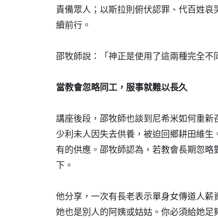
責備眾人；以斯拉則俯伏認罪、代百姓哀
續前行。
邵牧師說：「神正是使用了這兩種完全不
當教會忽略同工，服事就難以長久
講座後段，邵牧師也談到尼希米如何重新
少利未人因失去供養，被迫回鄉耕田維生
有的供應。邵牧師認為，若教會長期忽略
下。
他分享，一次有長老表示單身女傳道人薪
她也是別人的阿姨或姑姑。你必須給她足