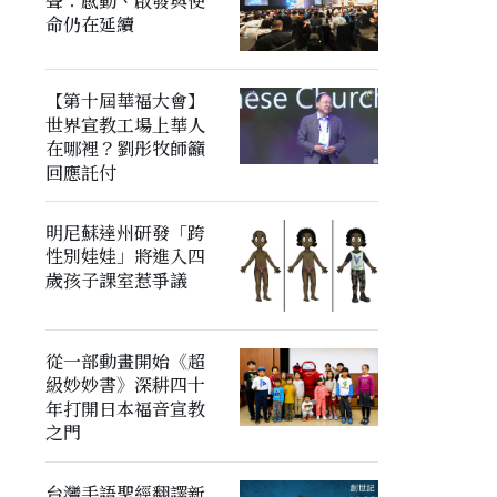
聲：感動、啟發與使
命仍在延續
【第十屆華福大會】
世界宣教工場上華人
在哪裡？劉彤牧師籲
回應託付
明尼蘇達州研發「跨
性別娃娃」將進入四
歲孩子課室惹爭議
從一部動畫開始《超
級妙妙書》深耕四十
年打開日本福音宣教
之門
台灣手語聖經翻譯新