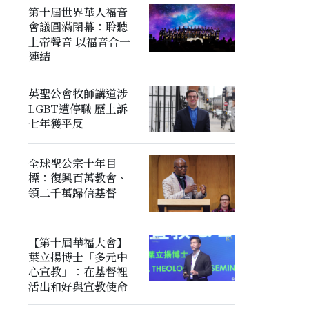
第十屆世界華人福音
會議圓滿閉幕：聆聽
上帝聲音 以福音合一
連結
英聖公會牧師講道涉
LGBT遭停職 歷上訴
七年獲平反
全球聖公宗十年目
標：復興百萬教會、
領二千萬歸信基督
【第十屆華福大會】
葉立揚博士「多元中
心宣教」：在基督裡
活出和好與宣教使命