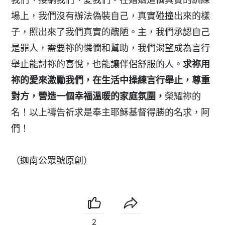
場上，我們沒有辦法偽裝自己，真實碰撞出來的樣
子，照出來了我們真實的醜陋。主，我們承認自己
是罪人，需要祢的憐憫和幫助，我們渴望成為言行
舉止能討祢的喜悅，也能讓伴侶舒服的人。
求祢用
祢的愛來激勵我們，在生活中操練言行舉止，尊重
對方，營造一個幸福溫暖的家庭氛圍，
榮耀祢的
名！以上禱告祈求是奉主耶穌基督得勝的名求，阿
們！
（迦南公眾號原創）
2