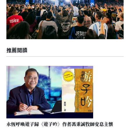
推薦閲讀
永恆呼喚遊子歸《遊子吟》作者馮秉誠牧師安息主懷