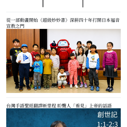
從一部動畫開始《超級妙妙書》深耕四十年打開日本福音
宣教之門
台灣手語聖經翻譯新里程 盼聾人「看見」上帝的話語