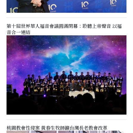
第十屆世界華人福音會議圓滿閉幕：聆聽上帝聲音 以福
音合一連結
桃園教會性侵案 黃春生牧師籲台灣長老教會改革