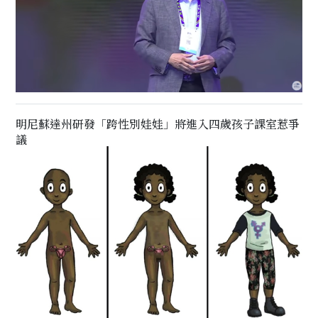
明尼蘇達州研發「跨性別娃娃」將進入四歲孩子課室惹爭
議