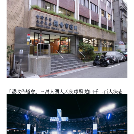
「豐收佈道會」三萬人湧入天使球場 逾四千二百人決志