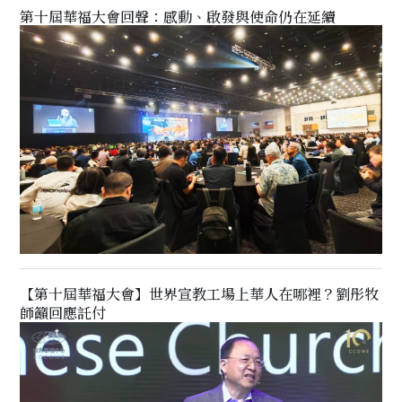
第十屆華福大會回聲：感動、啟發與使命仍在延續
【第十屆華福大會】世界宣教工場上華人在哪裡？劉彤牧
師籲回應託付