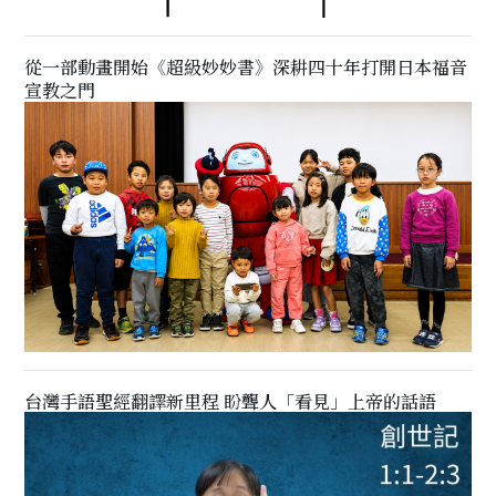
從一部動畫開始《超級妙妙書》深耕四十年打開日本福音
宣教之門
台灣手語聖經翻譯新里程 盼聾人「看見」上帝的話語