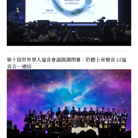
第十屆世界華人福音會議圓滿閉幕：聆聽上帝聲音 以福
音合一連結