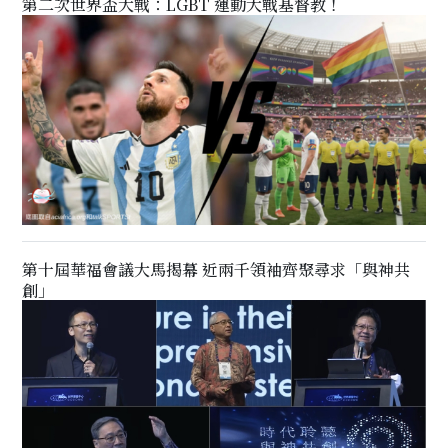
第二次世界盃大戰：LGBT 運動大戰基督教！
第十屆華福會議大馬揭幕 近兩千領袖齊聚尋求「與神共
創」