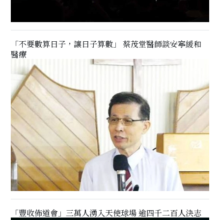
「不要數算日子，讓日子算數」 蔡茂堂醫師談安寧緩和
醫療
「豐收佈道會」三萬人湧入天使球場 逾四千二百人決志