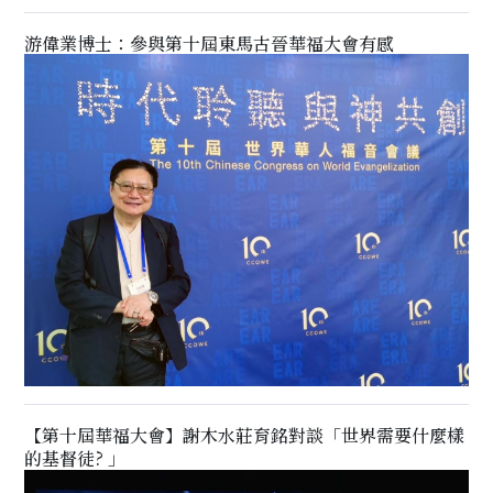
游偉業博士：參與第十屆東馬古晉華福大會有感
【第十屆華福大會】謝木水莊育銘對談「世界需要什麼樣
的基督徒? 」