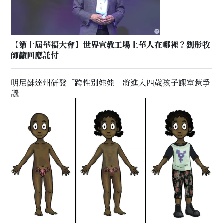
【第十屆華福大會】世界宣教工場上華人在哪裡？劉彤牧
師籲回應託付
明尼蘇達州研發「跨性別娃娃」將進入四歲孩子課室惹爭
議