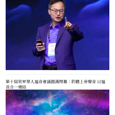
第十屆世界華人福音會議圓滿閉幕：聆聽上帝聲音 以福
音合一連結