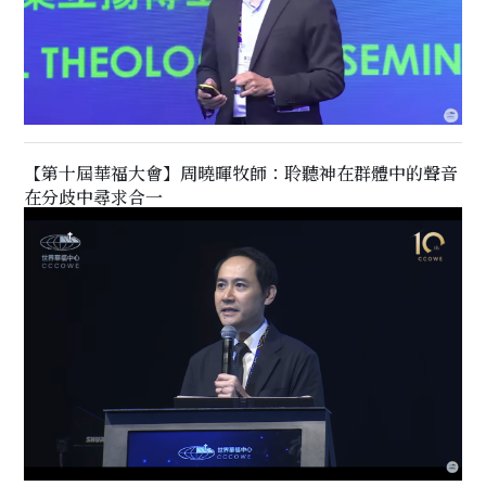
【第十屆華福大會】周曉暉牧師：聆聽神在群體中的聲音
在分歧中尋求合一