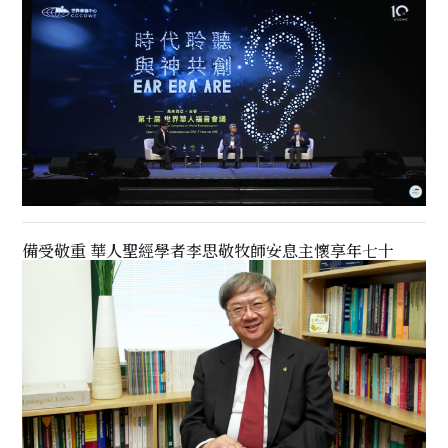
備受敬重 華人聖經學者李思敬牧師安息主懷享年七十