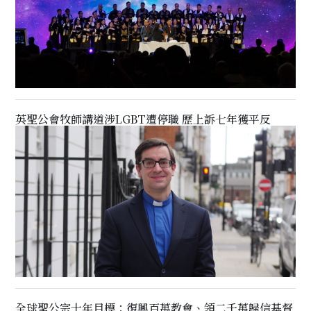
英聖公會牧師講道涉LGBT遭停職 歷上訴七年獲平反
全球聖公宗十年目標：復興百萬教會、領二千萬歸信基督