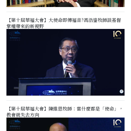
【第十屆華福大會】大使命即傳福音?馮浩鎏牧師談基督
掌權帶來的新視野
【第十屆華福大會】陳維恩牧師：當什麼都是「使命」，
教會就失去方向