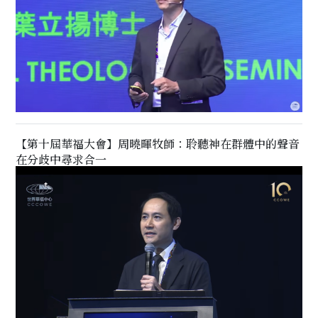
【第十屆華福大會】周曉暉牧師：聆聽神在群體中的聲音
在分歧中尋求合一