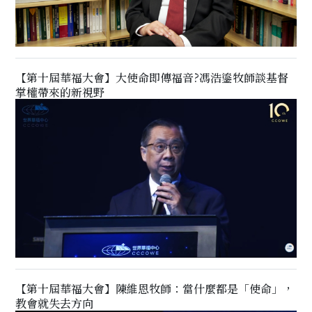
【第十屆華福大會】大使命即傳福音?馮浩鎏牧師談基督
掌權帶來的新視野
【第十屆華福大會】陳維恩牧師：當什麼都是「使命」，
教會就失去方向