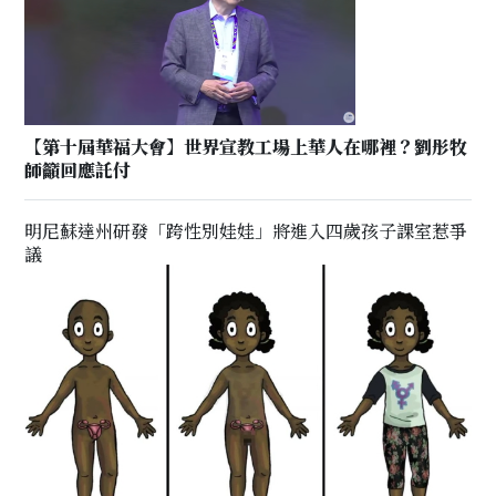
【第十屆華福大會】世界宣教工場上華人在哪裡？劉彤牧
師籲回應託付
明尼蘇達州研發「跨性別娃娃」將進入四歲孩子課室惹爭
議