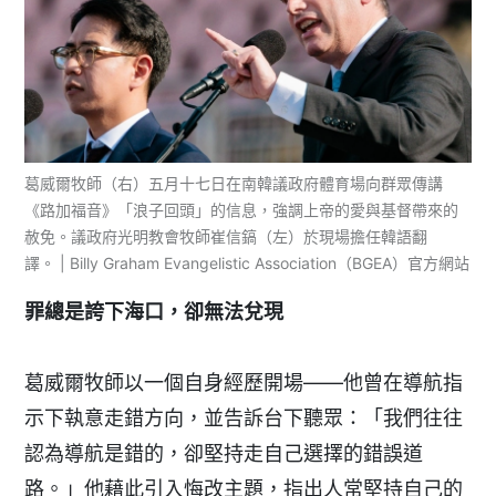
葛威爾牧師（右）五月十七日在南韓議政府體育場向群眾傳講
《路加福音》「浪子回頭」的信息，強調上帝的愛與基督帶來的
赦免。議政府光明教會牧師崔信鎬（左）於現場擔任韓語翻
譯。 | Billy Graham Evangelistic Association（BGEA）官方網站
罪總是誇下海口，卻無法兌現
葛威爾牧師以一個自身經歷開場——他曾在導航指
示下執意走錯方向，並告訴台下聽眾：「我們往往
認為導航是錯的，卻堅持走自己選擇的錯誤道
路。」他藉此引入悔改主題，指出人常堅持自己的