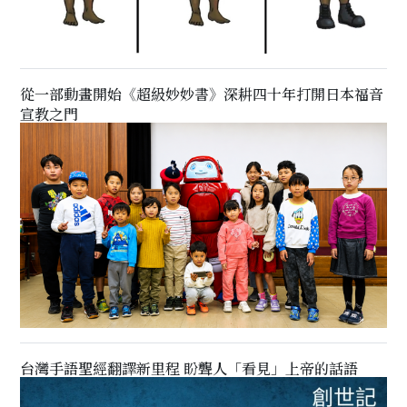
從一部動畫開始《超級妙妙書》深耕四十年打開日本福音
宣教之門
台灣手語聖經翻譯新里程 盼聾人「看見」上帝的話語