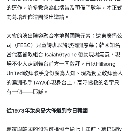
的運作，許多教會為此禱告及預備了數年，才正式
向葛培理佈道團發出邀請。
大會的演出陣容融合本地與國際元素：遠東廣播公
司（FEBC）兒童詩班以詩歌揭開序幕；韓國知名
當代基督教組合 Isaiah6tyone 帶動現場氣氛，現
場不少人走到舞台前方一同敬拜。曾以Hillsong
United敬拜歌手身份廣為人知、現為獨立敬拜藝人
的澳洲歌手TAYA亦現身台上，高呼拯救的名字只
有一個——耶穌。
從1973
年汝矣島大佈道到今日韓國
葛家與韓國的淵源可追溯至逾七十年前。葛培理牧