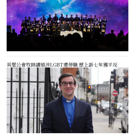
英聖公會牧師講道涉LGBT遭停職 歷上訴七年獲平反