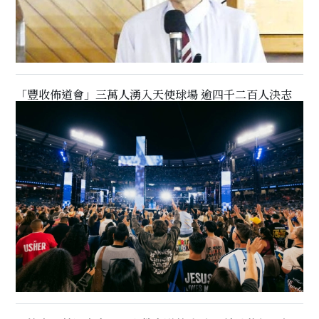
「豐收佈道會」三萬人湧入天使球場 逾四千二百人決志