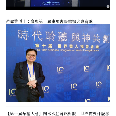
游偉業博士：參與第十屆東馬古晉華福大會有感
【第十屆華福大會】謝木水莊育銘對談「世界需要什麼樣