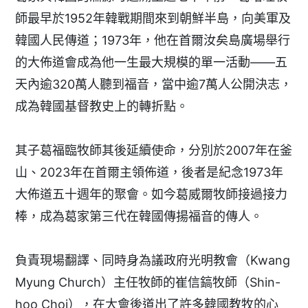
師最早於1952年韓戰期間來到朝鮮半島，向美軍及
韓國人民傳道；1973年，他在首爾汝矣島廣場舉行
的大佈道會成為他一生最大規模的單一活動——五
天內逾320萬人聽到福音，當中逾7萬人公開決志，
成為韓國基督教史上的轉折點。
其子葛福臨牧師其後延續使命，分別於2007年在釜
山、2023年在首爾主領佈道，後者是紀念1973年
大佈道五十週年的聚會。如今葛威爾牧師接過接力
棒，成為葛家第三代在韓國傳揚福音的傳人。
負責現場翻譯、同時身為議政府光明教會（Kwang
Myung Church）主任牧師的崔信鎬牧師（Shin-
hoo Choi），在大會後道出了許多韓國教牧的心