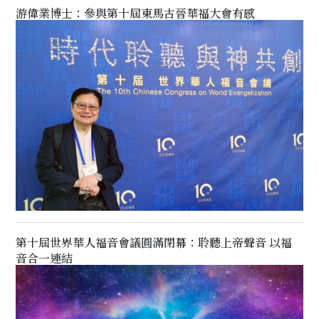
游偉業博士：參與第十屆東馬古晉華福大會有感
第十屆世界華人福音會議圓滿閉幕：聆聽上帝聲音 以福
音合一連結