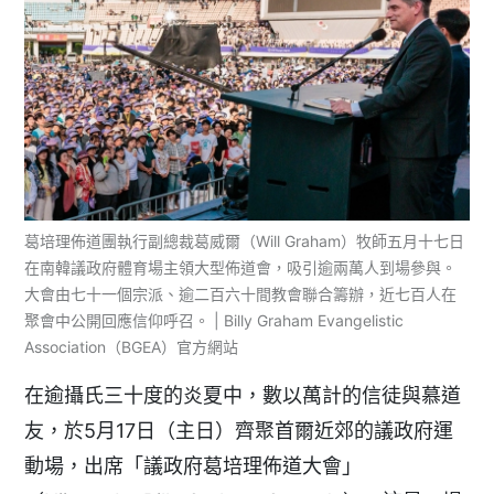
葛培理佈道團執行副總裁葛威爾（Will Graham）牧師五月十七日
在南韓議政府體育場主領大型佈道會，吸引逾兩萬人到場參與。
大會由七十一個宗派、逾二百六十間教會聯合籌辦，近七百人在
聚會中公開回應信仰呼召。 | Billy Graham Evangelistic
Association（BGEA）官方網站
在逾攝氏三十度的炎夏中，數以萬計的信徒與慕道
友，於5月17日（主日）齊聚首爾近郊的議政府運
動場，出席「議政府葛培理佈道大會」