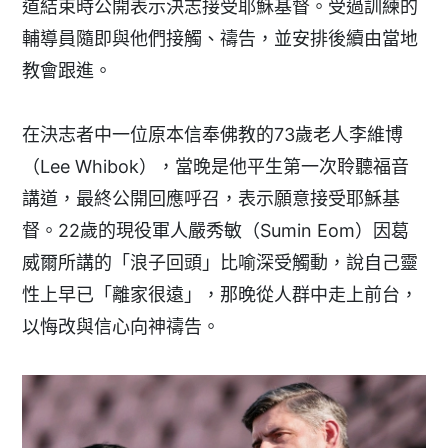
道結束時公開表示決志接受耶穌基督。受過訓練的
輔導員隨即與他們接觸、禱告，並安排後續由當地
教會跟進。
在決志者中一位原本信奉佛教的73歲老人李維博
（Lee Whibok），當晚是他平生第一次聆聽福音
講道，最終公開回應呼召，表示願意接受耶穌基
督。22歲的現役軍人嚴秀敏（Sumin Eom）因葛
威爾所講的「浪子回頭」比喻深受觸動，說自己靈
性上早已「離家很遠」，那晚從人群中走上前台，
以悔改與信心向神禱告。