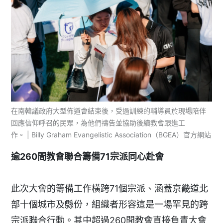
在南韓議政府大型佈道會結束後，受過訓練的輔導員於現場陪伴
回應信仰呼召的民眾，為他們禱告並協助後續教會跟進工
作。 | Billy Graham Evangelistic Association（BGEA）官方網站
逾260間教會聯合籌備71宗派同心赴會
此次大會的籌備工作橫跨71個宗派、涵蓋京畿道北
部十個城市及縣份，組織者形容這是一場罕見的跨
宗派聯合行動。其中超過260間教會直接負責大會