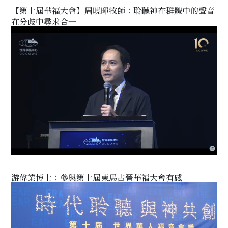
【第十屆華福大會】周曉暉牧師：聆聽神在群體中的聲音
在分歧中尋求合一
游偉業博士：參與第十屆東馬古晉華福大會有感