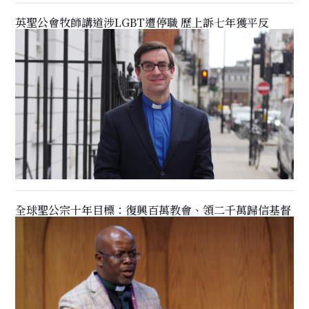
英聖公會牧師講道涉LGBT遭停職 歷上訴七年獲平反
全球聖公宗十年目標：復興百萬教會、領二千萬歸信基督