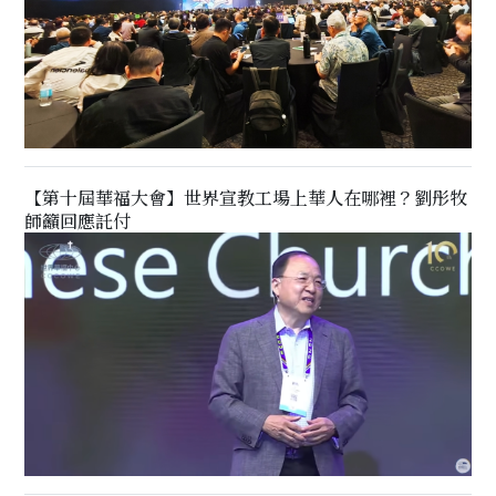
【第十屆華福大會】世界宣教工場上華人在哪裡？劉彤牧
師籲回應託付