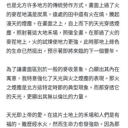
也是北方许多地方的傳統勞作方式。畫面上過了火
的麥茬地滿是炭黑。遠處的田中還有火在燒，騰起
漫天的煙塵。在畫面之上，自上而下的天光穿透煙
塵，照射著這大地禾場，照徹全畫。在那過了火的
麥茬地上，火的試煉使地力更強。此時那地上綠色
的生命已然挺出，预示著即將來臨的下一個豐年。
為了讓畫面區別於一般的麥收景象，凸顯出其內在
寓意，我特意強化了天光與火之煙塵的表現。那火
之煙塵是北方這特定時節的典型現象。而那穿透它
的天光，更顯出其無以倫比的力量。
天光即上帝的愛。在這片土地上的禾場和人們是有
福的。雖歷經水火，然而生命力愈發強勁。因為那