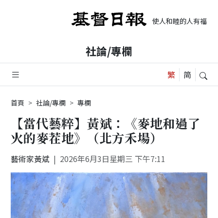
使人和睦的人有福了，
社論/專欄
首頁
社論/專欄
專欄
【當代藝粹】黃斌：《麥地和過了
火的麥茬地》（北方禾場）
藝術家黃斌
2026年6月3日星期三 下午7:11