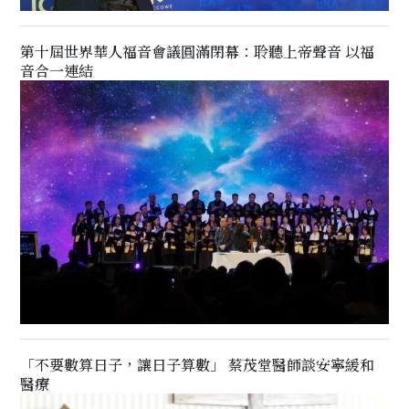
第十屆世界華人福音會議圓滿閉幕：聆聽上帝聲音 以福
音合一連結
「不要數算日子，讓日子算數」 蔡茂堂醫師談安寧緩和
醫療