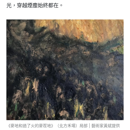
光，穿越煙塵始終都在。
《麥地和過了火的麥茬地》（北方禾場）局部 | 藝術家黃斌提供