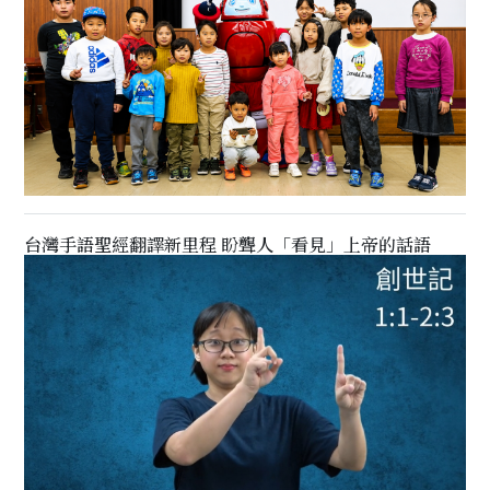
台灣手語聖經翻譯新里程 盼聾人「看見」上帝的話語