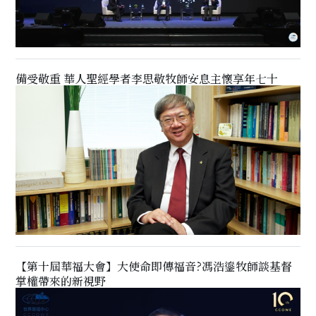
備受敬重 華人聖經學者李思敬牧師安息主懷享年七十
【第十屆華福大會】大使命即傳福音?馮浩鎏牧師談基督
掌權帶來的新視野