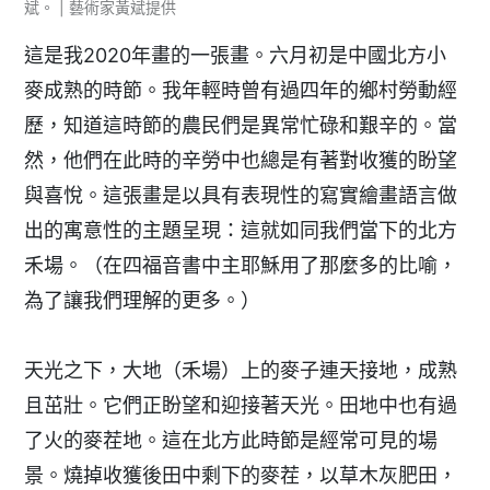
斌。 | 藝術家黃斌提供
這是我2020年畫的一張畫。六月初是中國北方小
麥成熟的時節。我年輕時曾有過四年的鄉村勞動經
歷，知道這時節的農民們是異常忙碌和艱辛的。當
然，他們在此時的辛勞中也總是有著對收獲的盼望
與喜悅。這張畫是以具有表現性的寫實繪畫語言做
出的寓意性的主題呈現：這就如同我們當下的北方
禾場。（在四福音書中主耶穌用了那麼多的比喻，
為了讓我們理解的更多。）
天光之下，大地（禾場）上的麥子連天接地，成熟
且茁壯。它們正盼望和迎接著天光。田地中也有過
了火的麥茬地。這在北方此時節是經常可見的場
景。燒掉收獲後田中剩下的麥茬，以草木灰肥田，