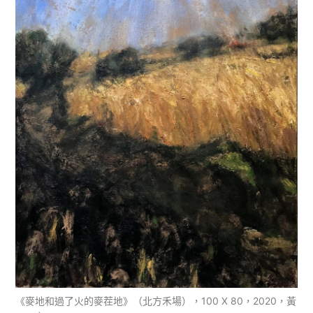
《麥地和過了火的麥茬地》（北方禾場），100 X 80，2020，黃