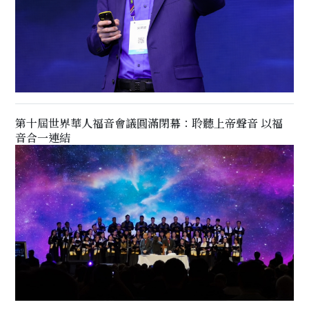
第十屆世界華人福音會議圓滿閉幕：聆聽上帝聲音 以福
音合一連結