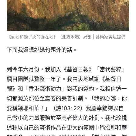
《麥地和過了火的麥茬地》（北方禾場）局部 | 藝術家黃斌提供
下面我還想說幾句題外的話。
到今年六月份，我加入《基督日報》「當代藝粹」
欄目團隊就整整一年了。我由衷地感謝《基督日
報》和「香港藝術動力」對我的邀約。我相信這一
切都源於那位至高者的美善計劃。「我的心哪，你
要稱頌耶和華！」（詩103; 22）我慶幸能夠以自
己微小的力量服務於至高者偉大的計劃。我也珍視
這種以自己的藝術作品在更大的範圍中稱頌耶和華