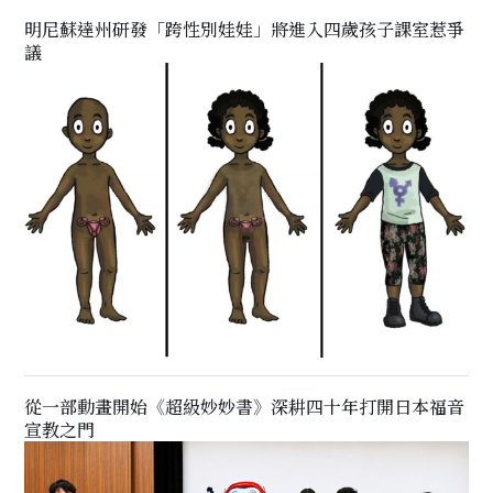
明尼蘇達州研發「跨性別娃娃」將進入四歲孩子課室惹爭
議
從一部動畫開始《超級妙妙書》深耕四十年打開日本福音
宣教之門