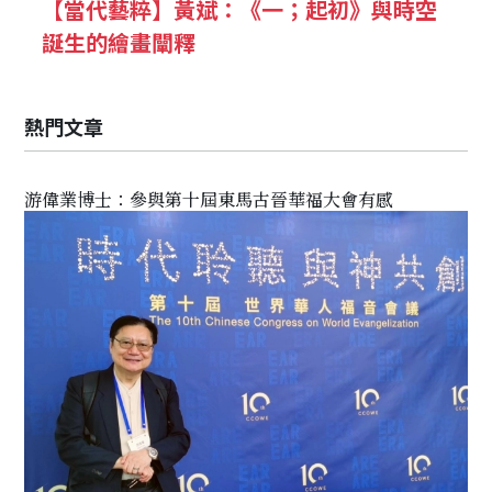
【當代藝粹】黃斌：《一；起初》與時空
誕生的繪畫闡釋
熱門文章
游偉業博士：參與第十屆東馬古晉華福大會有感