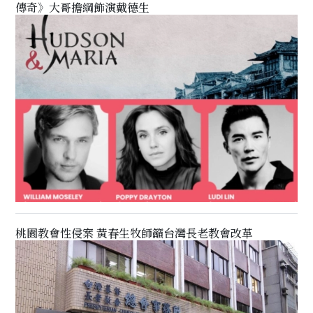
傳奇》大哥擔綱飾演戴德生
桃園教會性侵案 黃春生牧師籲台灣長老教會改革