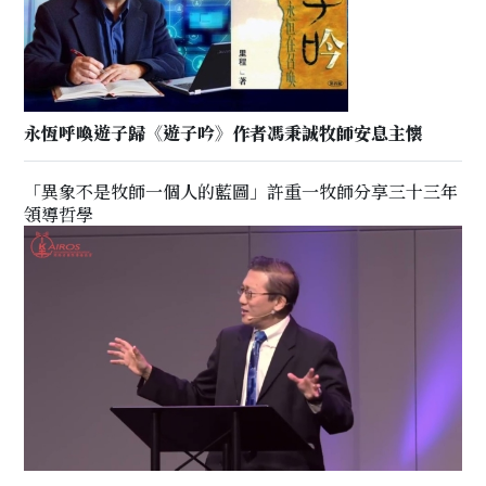
永恆呼喚遊子歸《遊子吟》作者馮秉誠牧師安息主懷
「異象不是牧師一個人的藍圖」許重一牧師分享三十三年
領導哲學