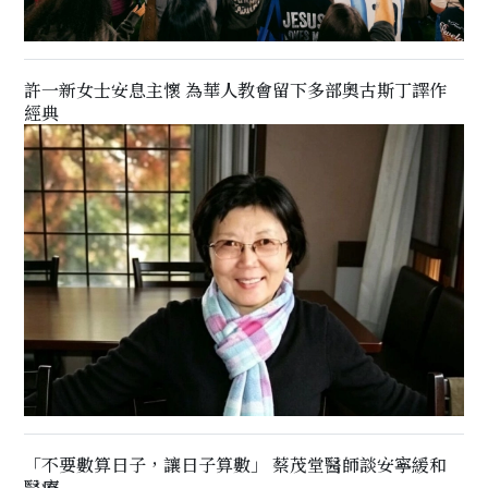
許一新女士安息主懷 為華人教會留下多部奧古斯丁譯作
經典
「不要數算日子，讓日子算數」 蔡茂堂醫師談安寧緩和
醫療