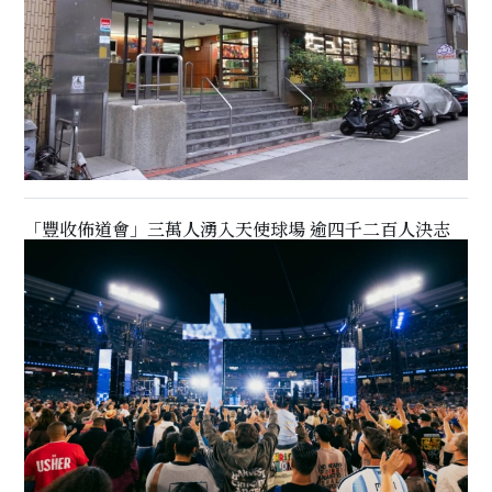
「豐收佈道會」三萬人湧入天使球場 逾四千二百人決志