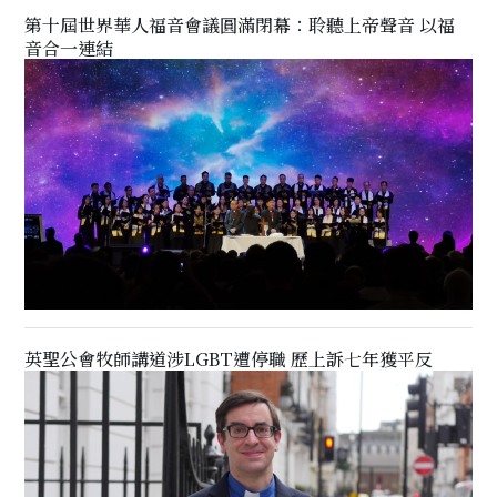
第十屆世界華人福音會議圓滿閉幕：聆聽上帝聲音 以福
音合一連結
英聖公會牧師講道涉LGBT遭停職 歷上訴七年獲平反