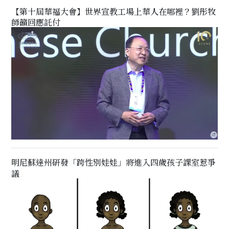
【第十屆華福大會】世界宣教工場上華人在哪裡？劉彤牧
師籲回應託付
明尼蘇達州研發「跨性別娃娃」將進入四歲孩子課室惹爭
議