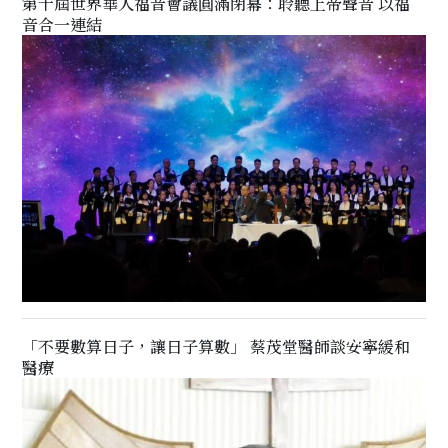
第十屆世界華人福音會議圓滿閉幕：聆聽上帝聲音 以福
音合一連結
「不要數算日子，讓日子算數」 蔡茂堂醫師談安寧緩和
醫療