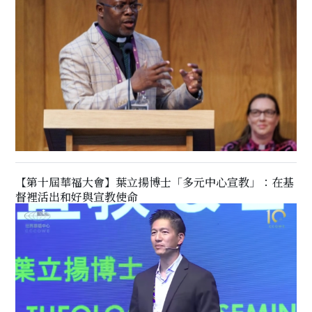
【第十屆華福大會】葉立揚博士「多元中心宣教」：在基
督裡活出和好與宣教使命