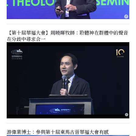
【第十屆華福大會】周曉暉牧師：聆聽神在群體中的聲音
在分歧中尋求合一
游偉業博士：參與第十屆東馬古晉華福大會有感