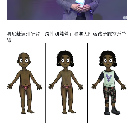
明尼蘇達州研發「跨性別娃娃」將進入四歲孩子課室惹爭
議