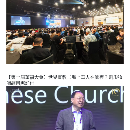
【第十屆華福大會】世界宣教工場上華人在哪裡？劉彤牧
師籲回應託付