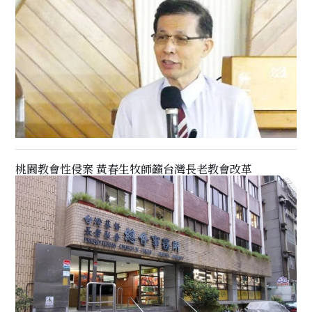
桃園教會性侵案 黃春生牧師籲台灣長老教會改革