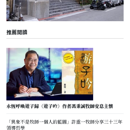
推薦閲讀
永恆呼喚遊子歸《遊子吟》作者馮秉誠牧師安息主懷
「異象不是牧師一個人的藍圖」許重一牧師分享三十三年
領導哲學