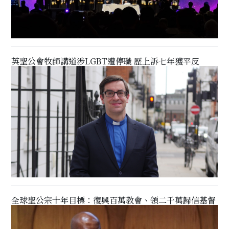
英聖公會牧師講道涉LGBT遭停職 歷上訴七年獲平反
全球聖公宗十年目標：復興百萬教會、領二千萬歸信基督