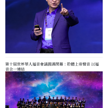
第十屆世界華人福音會議圓滿閉幕：聆聽上帝聲音 以福
音合一連結