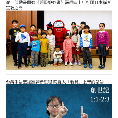
從一部動畫開始《超級妙妙書》深耕四十年打開日本福音
宣教之門
台灣手語聖經翻譯新里程 盼聾人「看見」上帝的話語