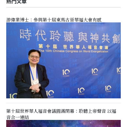
熱門文章
游偉業博士：參與第十屆東馬古晉華福大會有感
第十屆世界華人福音會議圓滿閉幕：聆聽上帝聲音 以福
音合一連結