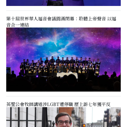
第十屆世界華人福音會議圓滿閉幕：聆聽上帝聲音 以福
音合一連結
英聖公會牧師講道涉LGBT遭停職 歷上訴七年獲平反