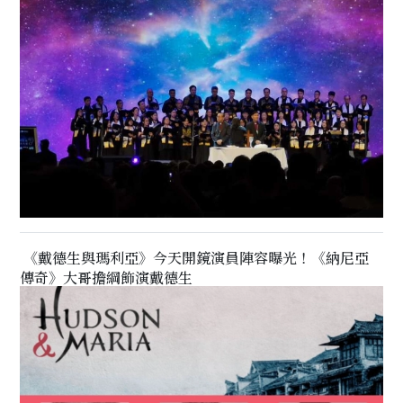
《戴德生與瑪利亞》今天開鏡演員陣容曝光！《納尼亞
傳奇》大哥擔綱飾演戴德生