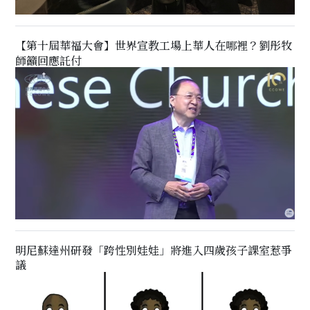
【第十屆華福大會】世界宣教工場上華人在哪裡？劉彤牧
師籲回應託付
明尼蘇達州研發「跨性別娃娃」將進入四歲孩子課室惹爭
議