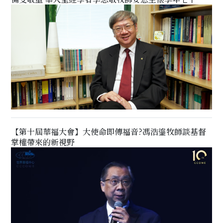
【第十屆華福大會】大使命即傳福音?馮浩鎏牧師談基督
掌權帶來的新視野