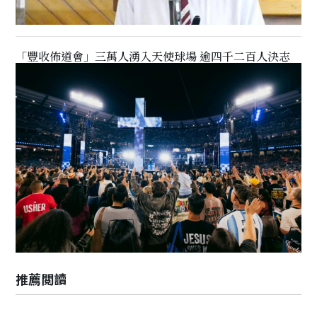
「豐收佈道會」三萬人湧入天使球場 逾四千二百人決志
推薦閲讀