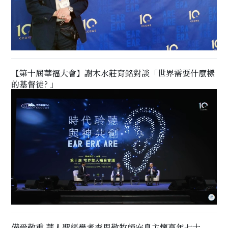
【第十屆華福大會】謝木水莊育銘對談「世界需要什麼樣
的基督徒? 」
備受敬重 華人聖經學者李思敬牧師安息主懷享年七十