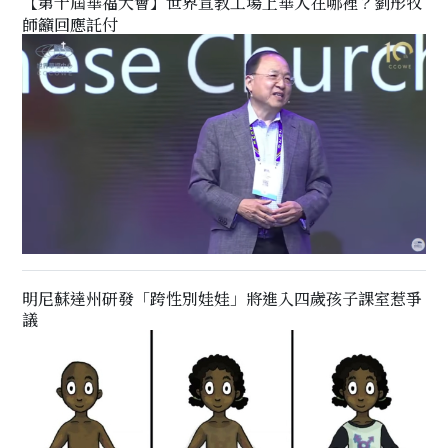
【第十屆華福大會】世界宣教工場上華人在哪裡？劉彤牧
師籲回應託付
明尼蘇達州研發「跨性別娃娃」將進入四歲孩子課室惹爭
議