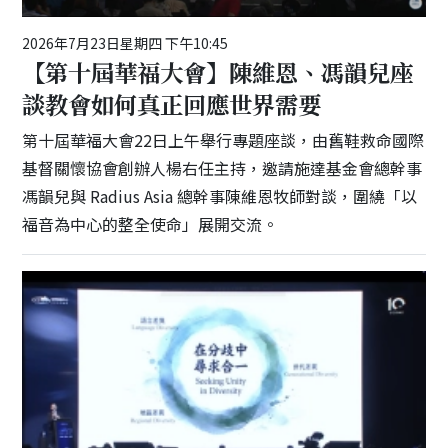
2026年7月23日星期四 下午10:45
【第十屆華福大會】陳維恩、馮韻兒座
談教會如何真正回應世界需要
第十屆華福大會22日上午舉行專題座談，由舊鞋救命國際
基督關懷協會創辦人楊右任主持，邀請施達基金會總幹事
馮韻兒與 Radius Asia 總幹事陳維恩牧師對談，圍繞「以
福音為中心的整全使命」展開交流。