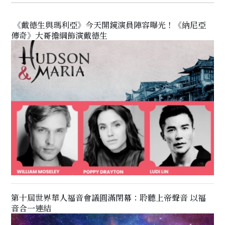
《戴德生與瑪利亞》今天開鏡演員陣容曝光！《納尼亞
傳奇》大哥擔綱飾演戴德生
第十屆世界華人福音會議圓滿閉幕：聆聽上帝聲音 以福
音合一連結