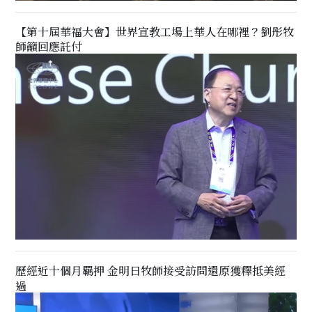
【第十屆華福大會】世界宣教工場上華人在哪裡？劉彤牧
師籲回應託付
歷經近十個月羈押 金明日牧師接受訪問還原獲釋抵美經
過