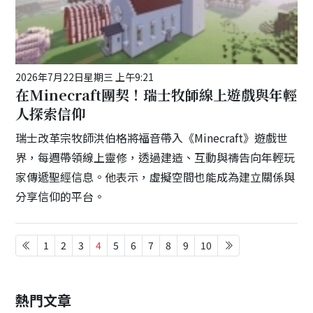
2026年7月22日星期三 上午9:21
在Minecraft團契！瑞士牧師線上遊戲與年輕
人探索信仰
瑞士改革宗牧師洪伯格將福音帶入《Minecraft》遊戲世
界，每週帶領線上靈修，透過建造、互動與禱告向年輕玩
家傳遞聖經信息。他表示，虛擬空間也能成為建立關係與
分享信仰的平台。
1
2
3
4
5
6
7
8
9
10
熱門文章