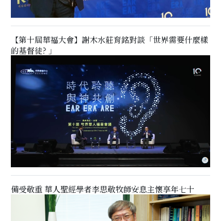
【第十屆華福大會】謝木水莊育銘對談「世界需要什麼樣
的基督徒? 」
備受敬重 華人聖經學者李思敬牧師安息主懷享年七十