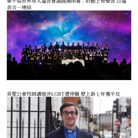
第十屆世界華人福音會議圓滿閉幕：聆聽上帝聲音 以福
音合一連結
英聖公會牧師講道涉LGBT遭停職 歷上訴七年獲平反