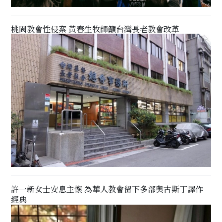
桃園教會性侵案 黃春生牧師籲台灣長老教會改革
許一新女士安息主懷 為華人教會留下多部奧古斯丁譯作
經典