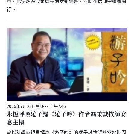
示，此決定源於家庭長期受到傷害，並盼在信仰中繼續前
行。
2026年7月23日星期四 上午7:46
永恆呼喚遊子歸《遊子吟》作者馮秉誠牧師安
息主懷
曾以科學家視角撰寫《遊子吟》的馮秉誠牧師於當地時間