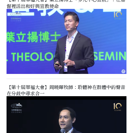
督裡活出和好與宣教使命
【第十屆華福大會】周曉暉牧師：聆聽神在群體中的聲音
在分歧中尋求合一