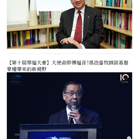
【第十屆華福大會】大使命即傳福音?馮浩鎏牧師談基督
掌權帶來的新視野