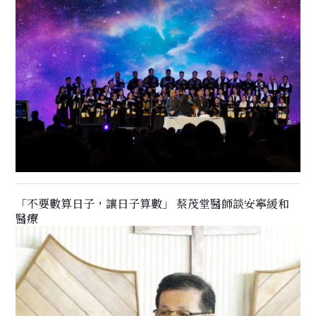
「不要數算日子，讓日子算數」 蔡茂堂醫師談安寧緩和
醫療