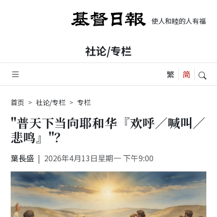
使人和睦的人有福了, 
社论/专栏
首页
社论/专栏
专栏
"普天下当向耶和华『欢呼／喊叫／
悲鸣』"？
葉長盛
2026年4月13日星期一 下午9:00