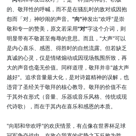
的、敬拜性的呼喊，而不是在骚乱时的敌对或因抱
怨而「对」神吵闹的声音。
"向"
神发出"欢呼"是崇
敬和专一的赞美，原文若采用
"对"
字这个介词，则
明显带有不敬甚至侮辱的意思。而且，"大声"可以
是内心喜乐、感恩、得胜时的自然流露。但若缺乏
真诚的心灵，仅是情绪煽动或因现场氛围所致，再
大的声音也毫无价值。同样道理，敬拜并非"越大声
越好"。追求音量最大化，是对诗篇精神的误解，也
违背了圣经关于敬拜的核心教导。敬拜的价值不在
于其外在形式（音量、乐器或音乐风格、传统或现
代诗歌），而在于其内在喜乐和感恩的本质。
"向耶和华欢呼"的欢庆情景，有点像在世界杯足球
冠军争夺战中，在敌众我寡的劣势之下反败为胜，