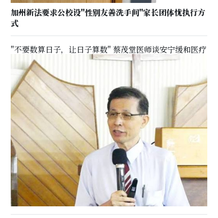
加州新法要求公校设"性别友善洗手间"家长团体忧执行方
式
"不要数算日子，让日子算数" 蔡茂堂医师谈安宁缓和医疗