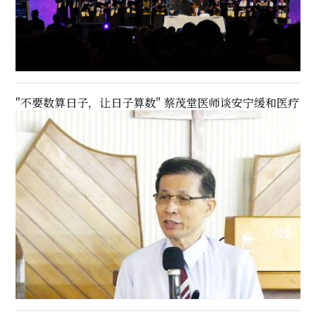
"不要数算日子，让日子算数" 蔡茂堂医师谈安宁缓和医疗