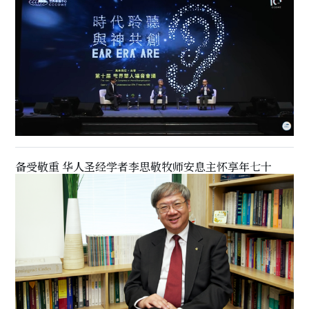
备受敬重 华人圣经学者李思敬牧师安息主怀享年七十