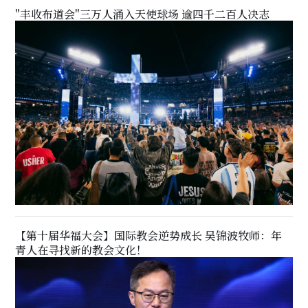
"丰收布道会"三万人涌入天使球场 逾四千二百人决志
【第十届华福大会】国际教会逆势成长 吴锦波牧师：年
青人在寻找新的教会文化！