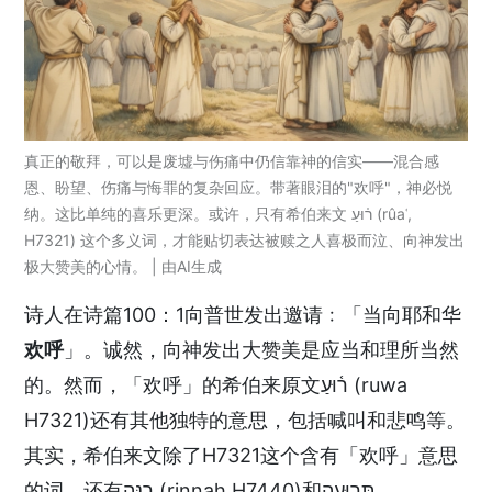
真正的敬拜，可以是废墟与伤痛中仍信靠神的信实——混合感
恩、盼望、伤痛与悔罪的复杂回应。带著眼泪的"欢呼"，神必悦
纳。这比单纯的喜乐更深。或许，只有希伯来文 ר֫וּעַ (rûaʿ,
H7321) 这个多义词，才能贴切表达被赎之人喜极而泣、向神发出
极大赞美的心情。 | 由AI生成
诗人在诗篇100：1向普世发出邀请﹕「当向耶和华
欢呼
」。诚然，向神发出大赞美是应当和理所当然
的。然而，「欢呼」的希伯来原文ר֫וּעַ (ruwa
H7321)还有其他独特的意思，包括喊叫和悲鸣等。
其实，希伯来文除了H7321这个含有「欢呼」意思
的词，还有רִנָּה (rinnah H7440)和תְּרוּעָה