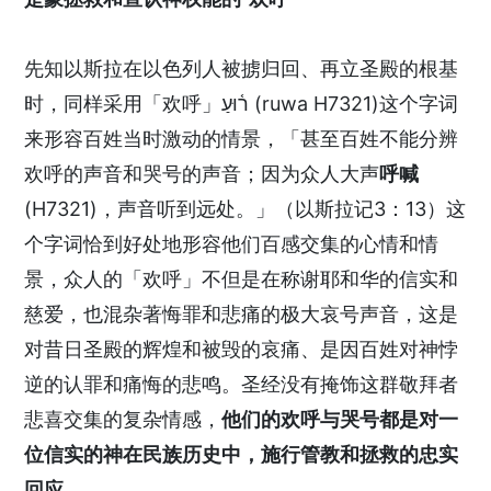
先知以斯拉在以色列人被掳归回、再立圣殿的根基
时，同样采用「欢呼」ר֫וּעַ (ruwa H7321)这个字词
来形容百姓当时激动的情景，「甚至百姓不能分辨
欢呼的声音和哭号的声音；因为众人大声
呼喊
(H7321)，声音听到远处。」（以斯拉记3：13）这
个字词恰到好处地形容他们百感交集的心情和情
景，众人的「欢呼」不但是在称谢耶和华的信实和
慈爱，也混杂著悔罪和悲痛的极大哀号声音，这是
对昔日圣殿的辉煌和被毁的哀痛、是因百姓对神悖
逆的认罪和痛悔的悲鸣。圣经没有掩饰这群敬拜者
悲喜交集的复杂情感，
他们的欢呼与哭号都是对一
位信实的神在民族历史中，施行管教和拯救的忠实
回应。