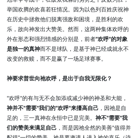
举国欢腾的欢喜若狂情况。因为以色列百姓庆祝神
在历史中拯救他们脱离强敌和困境，是胜利的欢
乐，故向神发出大赞美。然而，这两种集体欢呼的
外在形态和强烈情感的分别是，前者
"欢呼"的对象
是独一的真神
而不是球队，是基于神已经成就永不
改变的救赎，而不是赢了一场足球赛事。
神要求普世向祂欢呼，是出于自我无限化？
"欢呼"的有与无不会加添或减少神的神圣和大能，
神并不"需要"我们的"欢呼"来擡高自己
，因祂是自
足的，三一真神在永恒中已是完美。
神不"需要"我
们的赞美来满足自己
，而是因祂全然的美善"值得并
配得"一切的赞美。祂是要邀请人进入祂的喜乐（诗