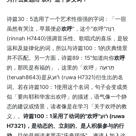
诗篇30：5选用了一个艺术性很强的字词﹕「一宿
虽然有哭泣，早晨便必
欢呼
"，这个"欢呼"רִנָּה
(rinnah H7440)强调音乐性、歌唱式的喜乐，是较
温和及旋律化的词，所以与诗篇100：1的庆典情景
并不匹配。另一方面，诗篇89：15"知道向你
欢呼
的，那民是有福的」，这里的「欢呼」תְּרוּעָה
(teruah8643)是从ר֫וּעַ (ruwa H7321)衍生出的名
词。若在诗篇100：1使用这个名词，句子会变成类
似「要向耶和华发出欢呼」的描述，语气像一个静
态的建议或情景，读者像是在学习「关于欢呼的教
义」。
诗篇
100：1
采用了动词的"欢呼"
ר֫וּעַ (ruwa
H7321)
，是动态的、立刻的、是人积极参与的行
动。
目的是把读者置于"庆典现场"，邀请人加入这