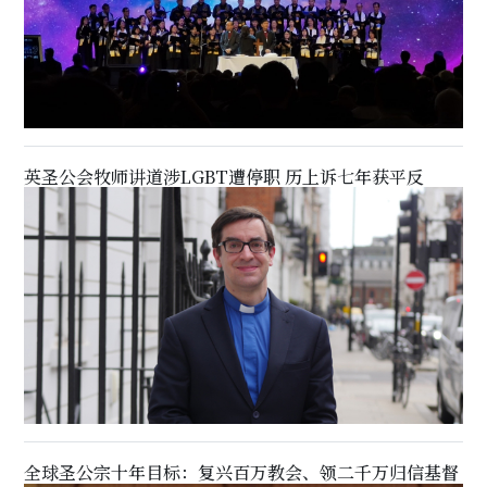
英圣公会牧师讲道涉LGBT遭停职 历上诉七年获平反
全球圣公宗十年目标：复兴百万教会、领二千万归信基督