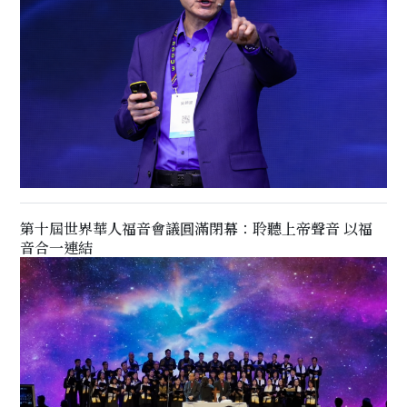
第十屆世界華人福音會議圓滿閉幕：聆聽上帝聲音 以福
音合一連結