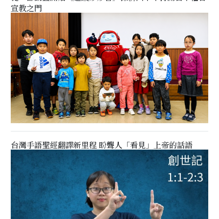
宣教之門
台灣手語聖經翻譯新里程 盼聾人「看見」上帝的話語