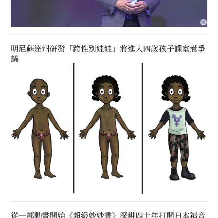
明尼蘇達州研發「跨性別娃娃」將進入四歲孩子課室惹爭
議
從一部動畫開始《超級妙妙書》深耕四十年打開日本福音