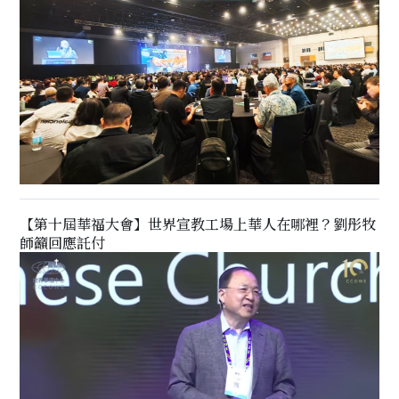
【第十屆華福大會】世界宣教工場上華人在哪裡？劉彤牧
師籲回應託付