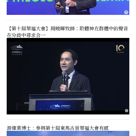
【第十屆華福大會】周曉暉牧師：聆聽神在群體中的聲音
在分歧中尋求合一
游偉業博士：參與第十屆東馬古晉華福大會有感