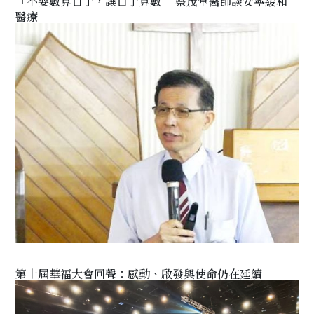
「不要數算日子，讓日子算數」 蔡茂堂醫師談安寧緩和
醫療
第十屆華福大會回聲：感動、啟發與使命仍在延續