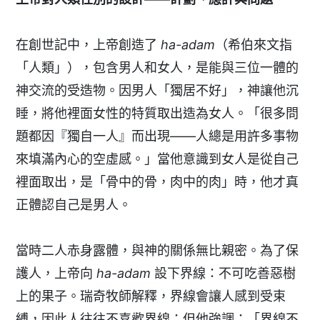
在創世記中，上帝創造了
ha-adam
（希伯來文指
「人類」），包含男人和女人，是能與三位一體的
神交流的受造物。因男人「獨居不好」，神讓他沉
睡，將他裡面女性的特質取出造為女人。「很多問
題都因『獨自一人』而出現——人總是用許多事物
來填滿內心的空虛感。」當他意識到女人是從自己
裡面取出，是「骨中的骨，肉中的肉」時，他才真
正體認自己是男人。
當時二人赤身露體，與神的關係無比親密。為了保
護人，上帝向
ha-adam
設下界線：不可吃善惡樹
上的果子。瑞奇牧師解釋，界線會讓人感到受束
縛，因此人往往不喜歡界線；但他強調：「界線不