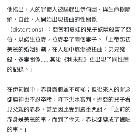
他指出，人的罪使人被驅趕出伊甸園、與生命樹隔
絕，自此，人開始出現扭曲的性關係
（distortions）：亞當和夏娃的兒子該隱殺害了亞
伯，以諾生拉麥，拉麥娶了兩個妻子。「上帝起初
美麗的婚姻計劃，在人類中逐漸被扭曲：弟兄殘
殺、多妻關係……其後《利未記》更出現了同性戀
的記錄。」
在伊甸園中，赤身露體並不可恥；但後來人的罪惡
卻連神也不忍卒睹，降下洪水審判。挪亞的兒子看
見父親的赤身，甚至因此受到嚴重咒詛。「之前的
赤身是美麗的事，而到了今天，赤裸卻變成了醜陋
的事。」