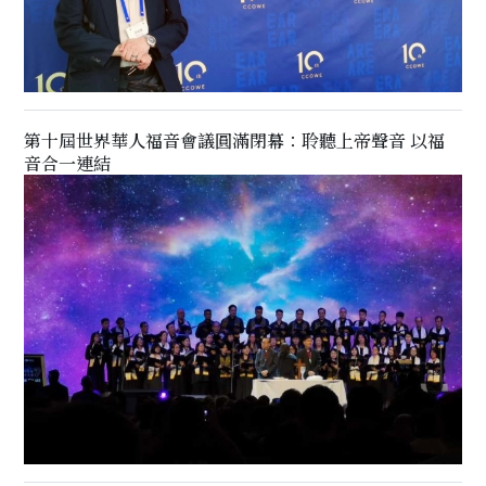
第十屆世界華人福音會議圓滿閉幕：聆聽上帝聲音 以福
音合一連結