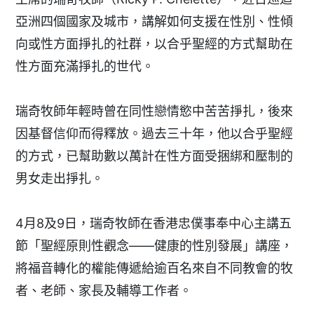
亞洲四個國家及城市，講解如何支援在性別、性傾
向或性方面掙扎的社群，以合乎聖經的方式幫助在
性方面充滿掙扎的世代。
瑞奇牧師年輕時曾在同性戀情慾中苦苦掙扎，後來
因基督信仰而得釋放。過去三十年，他以合乎聖經
的方式，已幫助數以萬計在性方面受捆綁和壓制的
男女走出掙扎。
4月8及9日，瑞奇牧師在香港忠僕事奉中心主講五
節「聖經原則性觀念——健康的性別發展」講座，
將福音轉化的權能傳遞給逾百名來自不同教會的牧
者、老師、家長及輔導工作者。