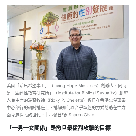
美國「活出希望事工」（Living Hope Ministries）創辦人、同時
是「聖經性教育研究所」（Institute for Biblical Sexuality）創辦
人兼主席的瑞奇牧師（Ricky P. Chelette）近日在香港忠僕事奉
中心舉行的研討講座上，講解如何以合乎聖經的方式幫助在性方
面充滿掙扎的世代。 | 基督日報/ Sharon Chan
「一男一女關係」是撒旦最猛烈攻擊的目標