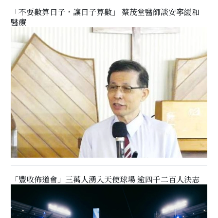
「不要數算日子，讓日子算數」 蔡茂堂醫師談安寧緩和
醫療
「豐收佈道會」三萬人湧入天使球場 逾四千二百人決志