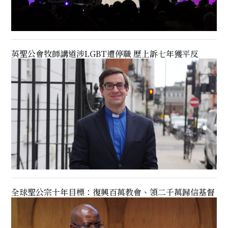
英聖公會牧師講道涉LGBT遭停職 歷上訴七年獲平反
全球聖公宗十年目標：復興百萬教會、領二千萬歸信基督