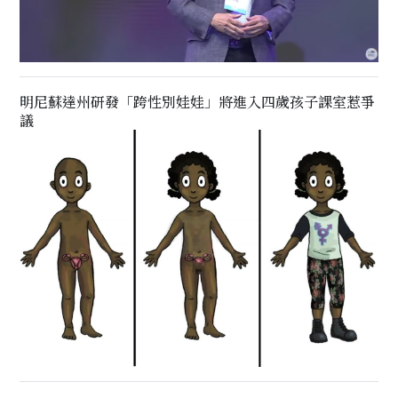
明尼蘇達州研發「跨性別娃娃」將進入四歲孩子課室惹爭
議