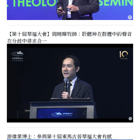
【第十屆華福大會】周曉暉牧師：聆聽神在群體中的聲音
在分歧中尋求合一
游偉業博士：參與第十屆東馬古晉華福大會有感