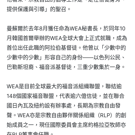
提供保護與引導」的聖召。
曼蘇爾於去年8月獲任命為WEA秘書長，於同年10
月韓國首爾舉辦的WEA全球大會上正式就職，成為
首位出任此職的阿拉伯基督徒。他曾以「少數中的
少數中的少數」形容自己的身份——以色列公民、
巴勒斯坦裔、福音派基督徒，三重少數集於一身。
WEA是目前全球最大的福音派組織聯盟，聯結逾
148個國家福音聯盟，代表逾六億信徒，並在聯合
國日內瓦及紐約設有辦事處，長期為宗教自由發
聲。WEA亦是宗教自由夥伴關係組織（RLP）的創
始成員之一，現任國際委員會主席約格拉亞牧師亦
在RLP董事會任職。