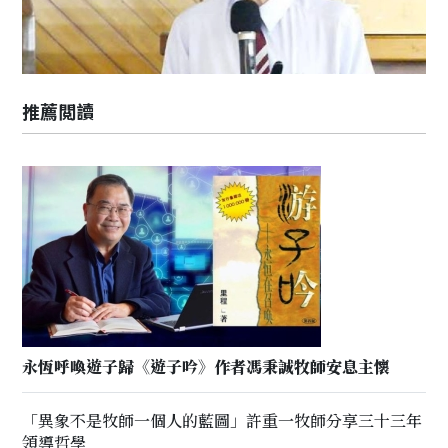
推薦閲讀
永恆呼喚遊子歸《遊子吟》作者馮秉誠牧師安息主懷
「異象不是牧師一個人的藍圖」許重一牧師分享三十三年
領導哲學