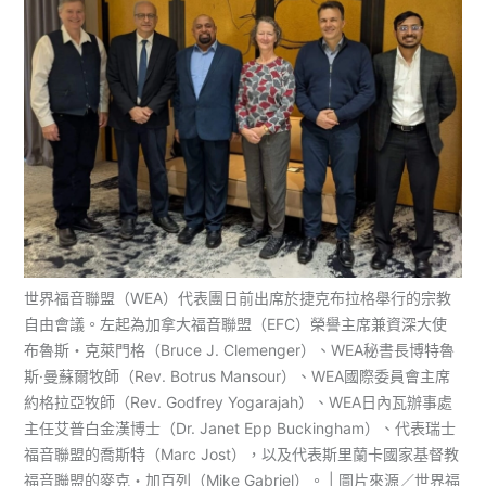
世界福音聯盟（WEA）代表團日前出席於捷克布拉格舉行的宗教
自由會議。左起為加拿大福音聯盟（EFC）榮譽主席兼資深大使
布魯斯・克萊門格（Bruce J. Clemenger）、WEA秘書長博特魯
斯·曼蘇爾牧師（Rev. Botrus Mansour）、WEA國際委員會主席
約格拉亞牧師（Rev. Godfrey Yogarajah）、WEA日內瓦辦事處
主任艾普白金漢博士（Dr. Janet Epp Buckingham）、代表瑞士
福音聯盟的喬斯特（Marc Jost），以及代表斯里蘭卡國家基督教
福音聯盟的麥克・加百列（Mike Gabriel）。 | 圖片來源／世界福