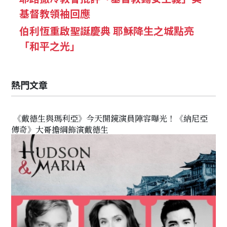
基督教領袖回應
伯利恆重啟聖誕慶典 耶穌降生之城點亮
「和平之光」
熱門文章
《戴德生與瑪利亞》今天開鏡演員陣容曝光！《納尼亞
傳奇》大哥擔綱飾演戴德生