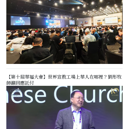
【第十屆華福大會】世界宣教工場上華人在哪裡？劉彤牧
師籲回應託付