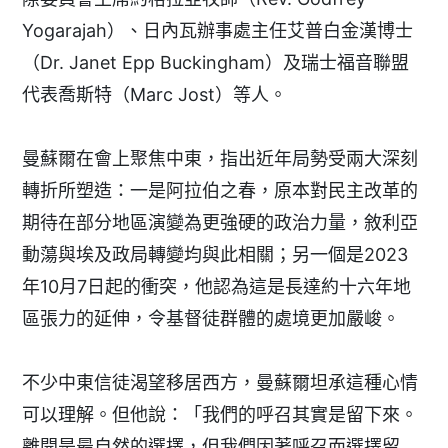
Yogarajah）、日內瓦辦事處主任艾普白金漢博士
（Dr. Janet Epp Buckingham）及瑞士福音聯盟
代表喬斯特（Marc Jost）等人。
曼蘇爾在會上聚焦中東，指出近年局勢受兩大深刻
轉折所塑造：一是阿拉伯之春，原本對民主改革的
期待在部分地區演變為更強硬的政治力量，敘利亞
動蕩與埃及政局轉變均與此相關；另一個是2023
年10月7日起的衝突，他認為這是長達約十六年地
區張力的延伸，令基督徒群體的處境更加嚴峻。
不少中東信徒渴望移居西方，曼蘇爾坦承這種心情
可以理解。但他說：「我們的呼召其實是留下來。
離開是最自然的選擇，但我們因著呼召而選擇留