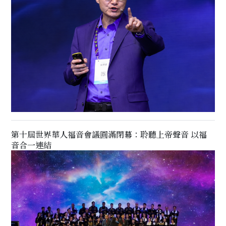
第十屆世界華人福音會議圓滿閉幕：聆聽上帝聲音 以福
音合一連結