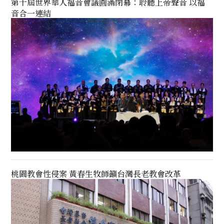
第十屆世界華人福音會議圓滿閉幕：聆聽上帝聲音 以福
音合一連結
桃園教會性侵案 黃春生牧師籲台灣長老教會改革