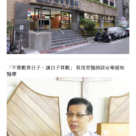
「不要數算日子，讓日子算數」 蔡茂堂醫師談安寧緩和
醫療