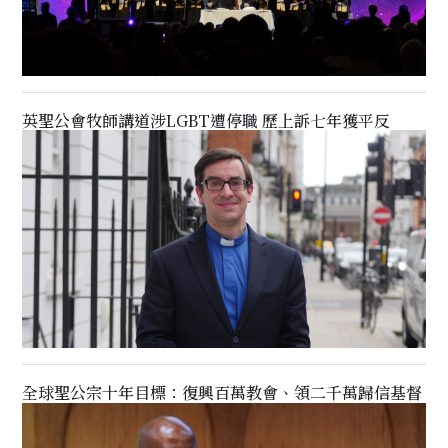
英聖公會牧師講道涉LGBT遭停職 歷上訴七年獲平反
全球聖公宗十年目標：復興百萬教會、領二千萬歸信基督