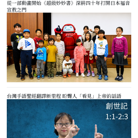
從一部動畫開始《超級妙妙書》深耕四十年打開日本福音
宣教之門
台灣手語聖經翻譯新里程 盼聾人「看見」上帝的話語