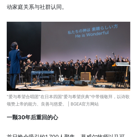
动家庭关系与社群认同。
"爱与希望合唱团"在日本四国"爱与希望庆典"中带领敬拜，以诗歌
颂赞上帝的能力、良善与慈爱。 | BGEA官方网站
一颗30
年后重回的心
首日晚会吸引约1,700人聚集。葛威尔牧师以马可