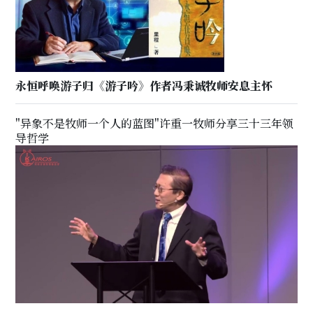
永恒呼唤游子归《游子吟》作者冯秉诚牧师安息主怀
"异象不是牧师一个人的蓝图"许重一牧师分享三十三年领
导哲学