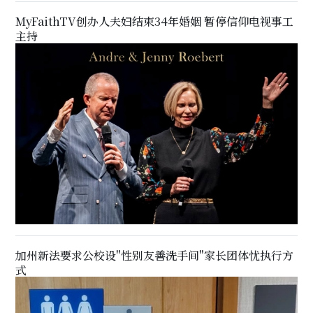
MyFaithTV创办人夫妇结束34年婚姻 暂停信仰电视事工
主持
加州新法要求公校设"性别友善洗手间"家长团体忧执行方
式