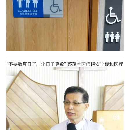
"不要数算日子，让日子算数" 蔡茂堂医师谈安宁缓和医疗