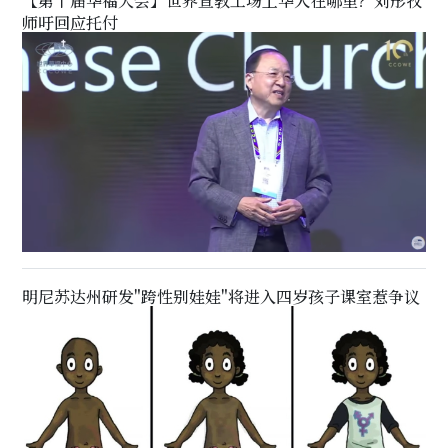
【第十届华福大会】世界宣教工场上华人在哪里？刘彤牧
师吁回应托付
明尼苏达州研发"跨性别娃娃"将进入四岁孩子课室惹争议