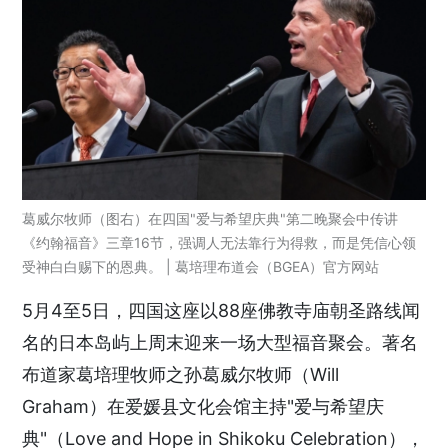
葛威尔牧师（图右）在四国"爱与希望庆典"第二晚聚会中传讲
《约翰福音》三章16节，强调人无法靠行为得救，而是凭信心领
受神白白赐下的恩典。 | 葛培理布道会（BGEA）官方网站
5月4至5日，四国这座以88座佛教寺庙朝圣路线闻
名的日本岛屿上周末迎来一场大型福音聚会。著名
布道家葛培理牧师之孙葛威尔牧师（Will
Graham）在爱媛县文化会馆主持"爱与希望庆
典"（Love and Hope in Shikoku Celebration），