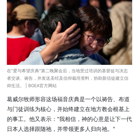
在"爱与希望庆典"第二晚聚会后，当地受过培训的基督徒与决志
者交谈、祷告，并发送圣经及信仰栽培资料，协助新信徒建立信
仰生活。 | BGEA官方网站
葛威尔牧师形容这场福音庆典是一个以祷告、布道
与门徒训练为核心，并始终建立在地方教会根基上
的事工。他又表示："我相信，神的心意是让下一代
日本人选择跟随祂，并带领更多人归向祂。"