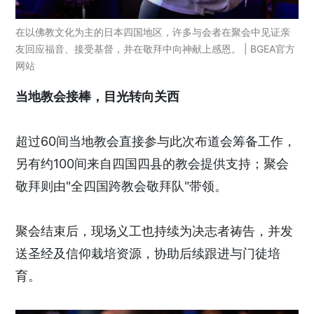
在以佛教文化为主的日本四国地区，许多与会者在聚会中见证亲
友回应福音、接受基督，并在敬拜中向神献上感恩。 | BGEA官方
网站
当地教会接棒，目光转向关西
超过60间当地教会直接参与此次布道会筹备工作，
另有约100间来自四国四县的教会提供支持；聚会
敬拜则由"全四国跨教会敬拜队"带领。
聚会结束后，现场义工也持续为决志者祷告，并发
送圣经及信仰栽培资源，协助后续跟进与门徒培
育。