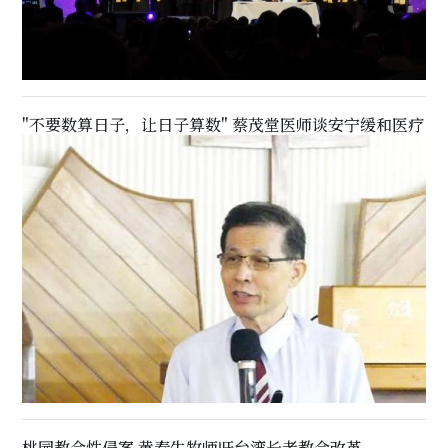
"不要数算日子，让日子算数" 蔡茂堂医师谈安宁缓和医疗
桃园教会性侵案 黄春生牧师吁台湾长老教会改革