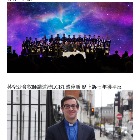
英聖公會牧師講道涉LGBT遭停職 歷上訴七年獲平反