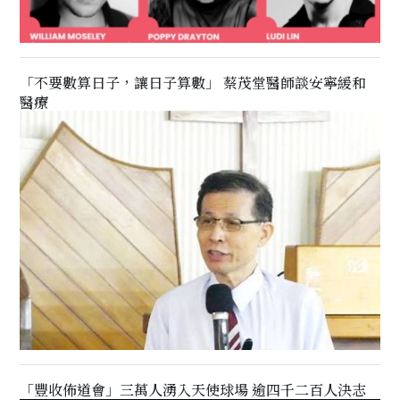
「不要數算日子，讓日子算數」 蔡茂堂醫師談安寧緩和
醫療
「豐收佈道會」三萬人湧入天使球場 逾四千二百人決志