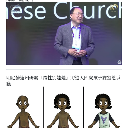
明尼蘇達州研發「跨性別娃娃」將進入四歲孩子課室惹爭
議