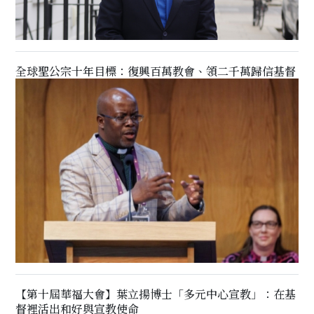
全球聖公宗十年目標：復興百萬教會、領二千萬歸信基督
【第十屆華福大會】葉立揚博士「多元中心宣教」：在基
督裡活出和好與宣教使命