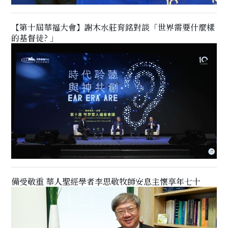
【第十屆華福大會】謝木水莊育銘對談「世界需要什麼樣
的基督徒? 」
備受敬重 華人聖經學者李思敬牧師安息主懷享年七十