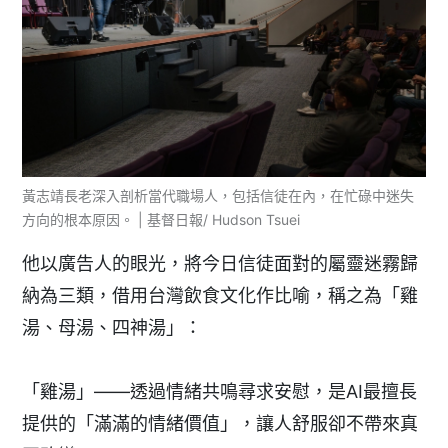
黃志靖長老深入剖析當代職場人，包括信徒在內，在忙碌中迷失
方向的根本原因。 | 基督日報/ Hudson Tsuei
他以廣告人的眼光，將今日信徒面對的屬靈迷霧歸
納為三類，借用台灣飲食文化作比喻，稱之為「雞
湯、母湯、四神湯」：
「雞湯」——透過情緒共鳴尋求安慰，是AI最擅長
提供的「滿滿的情緒價值」，讓人舒服卻不帶來真