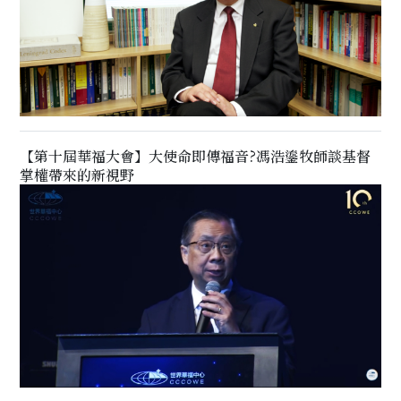
【第十屆華福大會】大使命即傳福音?馮浩鎏牧師談基督
掌權帶來的新視野