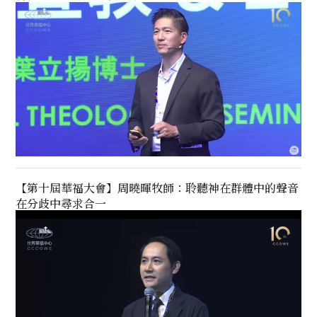
【第十屆華福大會】周曉暉牧師：聆聽神在群體中的聲音
在分歧中尋求合一