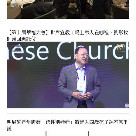
【第十屆華福大會】世界宣教工場上華人在哪裡？劉彤牧
師籲回應託付
明尼蘇達州研發「跨性別娃娃」將進入四歲孩子課室惹爭
議