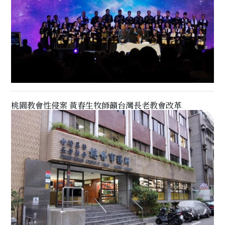
桃園教會性侵案 黃春生牧師籲台灣長老教會改革