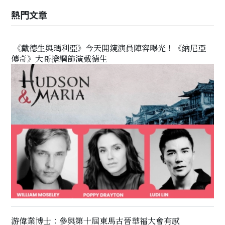
熱門文章
《戴德生與瑪利亞》今天開鏡演員陣容曝光！《納尼亞
傳奇》大哥擔綱飾演戴德生
游偉業博士：參與第十屆東馬古晉華福大會有感