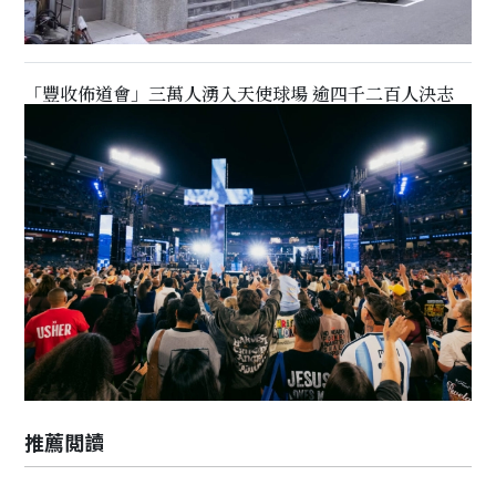
「豐收佈道會」三萬人湧入天使球場 逾四千二百人決志
推薦閲讀