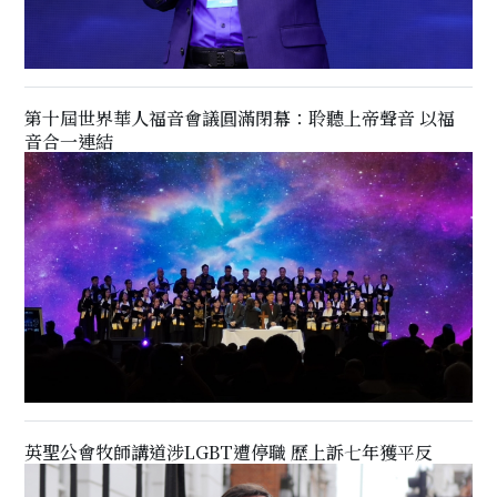
第十屆世界華人福音會議圓滿閉幕：聆聽上帝聲音 以福
音合一連結
英聖公會牧師講道涉LGBT遭停職 歷上訴七年獲平反