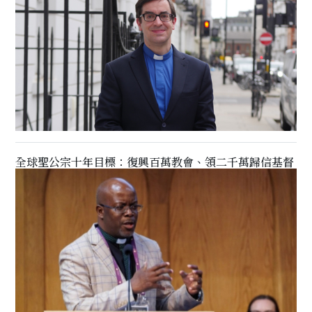
全球聖公宗十年目標：復興百萬教會、領二千萬歸信基督