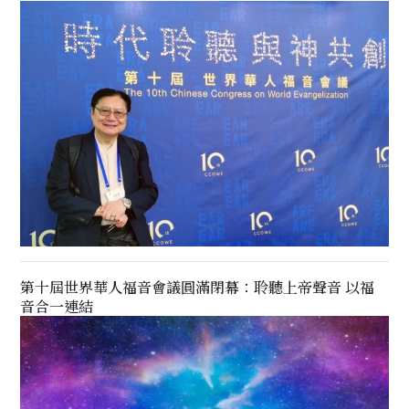
第十屆世界華人福音會議圓滿閉幕：聆聽上帝聲音 以福
音合一連結