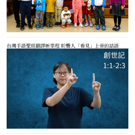
台灣手語聖經翻譯新里程 盼聾人「看見」上帝的話語