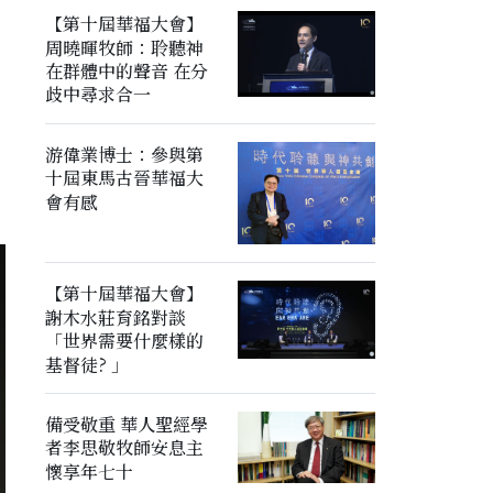
【第十屆華福大會】
周曉暉牧師：聆聽神
在群體中的聲音 在分
歧中尋求合一
游偉業博士：參與第
十屆東馬古晉華福大
會有感
【第十屆華福大會】
謝木水莊育銘對談
「世界需要什麼樣的
基督徒? 」
備受敬重 華人聖經學
者李思敬牧師安息主
懷享年七十