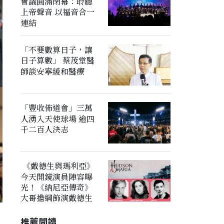
會議圓滿閉幕：聆聽
上帝聲音 以福音合一
連結
「不要數算日子，讓
日子算數」 蔡茂堂醫
師談安寧緩和醫療
「豐收佈道會」三萬
人湧入天使球場 逾四
千二百人決志
《戴德生與瑪利亞》
今天開鏡演員陣容曝
光！《納尼亞傳奇》
大哥擔綱飾演戴德生
推薦閲讀