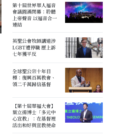
第十屆世界華人福音
會議圓滿閉幕：聆聽
上帝聲音 以福音合一
連結
英聖公會牧師講道涉
LGBT遭停職 歷上訴
七年獲平反
全球聖公宗十年目
標：復興百萬教會、
領二千萬歸信基督
【第十屆華福大會】
葉立揚博士「多元中
心宣教」：在基督裡
活出和好與宣教使命