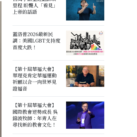
里程 盼聾人「看見」
上帝的話語
蓋洛普2026最新民
調：美國LGBT支持度
首度大跌！
【第十屆華福大會】
華理克肯定華福運動
祈願以合一向世界見
證福音
【第十屆華福大會】
國際教會逆勢成長 吳
錦波牧師：年青人在
尋找新的教會文化！