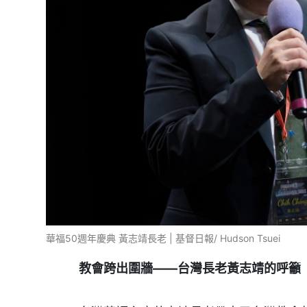
華福50週年慶典 黃志靖長老 | 基督日報/ Hudson Tsuei
教會跨出圍牆——台灣長老黃志靖的呼籲