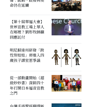
聲：感動、啟發與使
命仍在延續
【第十屆華福大會】
世界宣教工場上華人
在哪裡？劉彤牧師籲
回應託付
明尼蘇達州研發「跨
性別娃娃」將進入四
歲孩子課室惹爭議
從一部動畫開始《超
級妙妙書》深耕四十
年打開日本福音宣教
之門
台灣手語聖經翻譯新