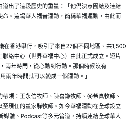
白道出了這段歷史的重量：「他們決意團結及連結
使命。這場華人福音運動，簡稱華福運動，由此而
議在香港舉行，吸引了來自27個不同地區、共1,500
工聯絡中心（世界華福中心）由此正式成立。短片
華福，兩年時間，從心動到行動。那個時候沒有
ne，但用兩年時間就可以變成一個運動。」
的帶領：王永信牧師、陳喜謙牧師、麥希真牧師、
以至現任的董家驊牧師。如今華福運動在全球設立
媒體、Podcast等多元管道，持續連結全球華人