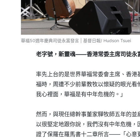
華福50週年慶典司徒永富發言 | 基督日報/ Hudson Tsuei
老字號，新靈魂——香港常委主席司徒永
率先上台的是世界華福常委會主席、香港
福時，周遭不少前輩教牧以懷疑的眼光看
我心裡面，華福是有中年危機的。」
然而，與現任總幹事董家驊牧師五年的並
以很堅定地跟你說，我們沒有中年危機，
證了保羅在羅馬書十二章所言——「心意