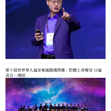
第十屆世界華人福音會議圓滿閉幕：聆聽上帝聲音 以福
音合一連結