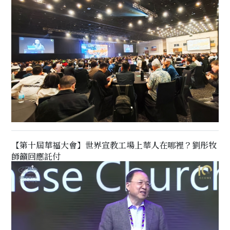
【第十屆華福大會】世界宣教工場上華人在哪裡？劉彤牧
師籲回應託付