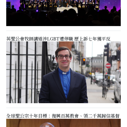
英聖公會牧師講道涉LGBT遭停職 歷上訴七年獲平反
全球聖公宗十年目標：復興百萬教會、領二千萬歸信基督