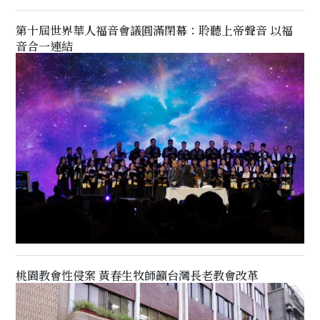
第十屆世界華人福音會議圓滿閉幕：聆聽上帝聲音 以福
音合一連結
桃園教會性侵案 黃春生牧師籲台灣長老教會改革