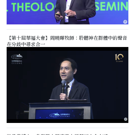
【第十屆華福大會】周曉暉牧師：聆聽神在群體中的聲音
在分歧中尋求合一