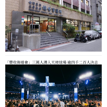
「豐收佈道會」三萬人湧入天使球場 逾四千二百人決志