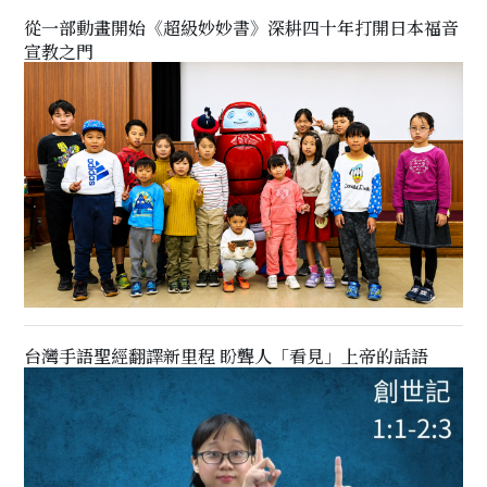
從一部動畫開始《超級妙妙書》深耕四十年打開日本福音
宣教之門
台灣手語聖經翻譯新里程 盼聾人「看見」上帝的話語