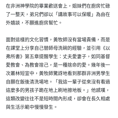
在非洲神學院的畢業歡送會上，姐妹們在廚房忙碌
了一整天，弟兄們卻以「講故事可以保暖」為由在
外嬉談，不願進廚房幫忙。
面對這樣的文化習慣，黃牧師沒有當場責備，而是
在課堂上分享自己替師母洗碗的經驗，並引用《以
弗所書》第五章提醒學生：丈夫愛妻子，如同基督
愛教會、為教會捨己，是一種捨命的愛。幾年後一
次叢林短宣中，黃牧師驚訝地看到那群非洲男學生
自願在飯後清洗場地。「我這一輩子從來沒有看過
這麼多的男孩子跪在地上刷地擦地板。」他感嘆，
這類改變往往不是短時間內形成，卻會在長久相處
與生活示範中慢慢發生。