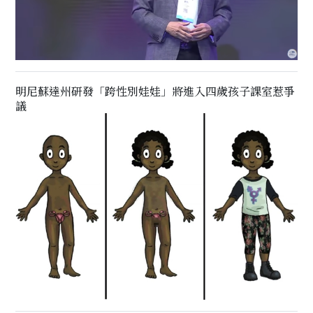
明尼蘇達州研發「跨性別娃娃」將進入四歲孩子課室惹爭
議