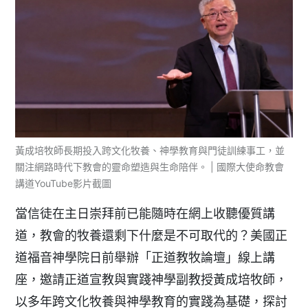
黃成培牧師長期投入跨文化牧養、神學教育與門徒訓練事工，並
關注網路時代下教會的靈命塑造與生命陪伴。 | 國際大使命教會
講道YouTube影片截圖
當信徒在主日崇拜前已能隨時在網上收聽優質講
道，教會的牧養還剩下什麼是不可取代的？美國正
道福音神學院日前舉辦「正道教牧論壇」線上講
座，邀請正道宣教與實踐神學副教授黃成培牧師，
以多年跨文化牧養與神學教育的實踐為基礎，探討