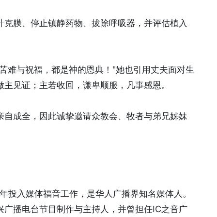
叶克膜、停止镇静药物、拔除呼吸器，并评估植入
苦难与祝福，都是神的恩典！"她也引用丈夫面对生
做主见证；主若收回，谦卑顺服，凡事感恩。
亲自成全，因此诚挚邀请众教会、牧者与弟兄姊妹
长年投入媒体福音工作，是华人广播界知名媒体人。
兴广播电台节目制作与主持人，并曾担任IC之音广