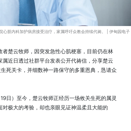
心脏内科加护病房接受治疗，家属呼吁众教会持续代祷。 | 伊甸园电子
牧者楚云牧师，因突发急性心肌梗塞，目前仍在林
家属近日透过社群平台发表公开代祷信，分享楚云
次生死关卡，并细数神一路保守的多重恩典，恳请众
19日）至今，楚云牧师正经历一场攸关生死的属灵
面对极大的考验，却也亲眼见证神温柔且大能的