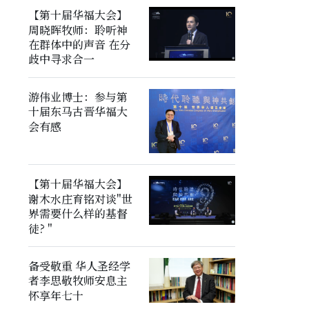
【第十届华福大会】
周晓晖牧师：聆听神
在群体中的声音 在分
歧中寻求合一
游伟业博士：参与第
十届东马古晋华福大
会有感
【第十届华福大会】
谢木水庄育铭对谈"世
界需要什么样的基督
徒? "
备受敬重 华人圣经学
者李思敬牧师安息主
怀享年七十