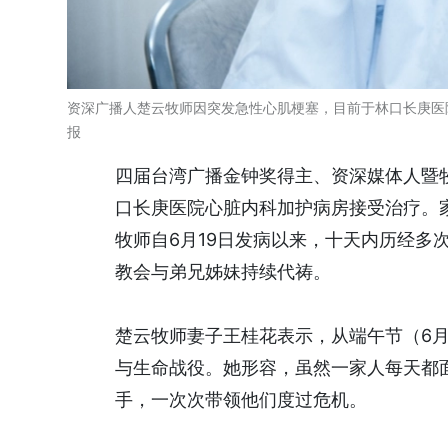
资深广播人楚云牧师因突发急性心肌梗塞，目前于林口长庚医院
报
四届台湾广播金钟奖得主、资深媒体人暨
口长庚医院心脏内科加护病房接受治疗。
牧师自6月19日发病以来，十天内历经多
教会与弟兄姊妹持续代祷。
楚云牧师妻子王桂花表示，从端午节（6月
与生命战役。她形容，虽然一家人每天都
手，一次次带领他们度过危机。