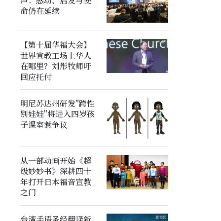
声：感动、启发与使
命仍在延续
【第十届华福大会】
世界宣教工场上华人
在哪里？刘彤牧师吁
回应托付
明尼苏达州研发"跨性
别娃娃"将进入四岁孩
子课室惹争议
从一部动画开始《超
级妙妙书》深耕四十
年打开日本福音宣教
之门
台湾手语圣经翻译新