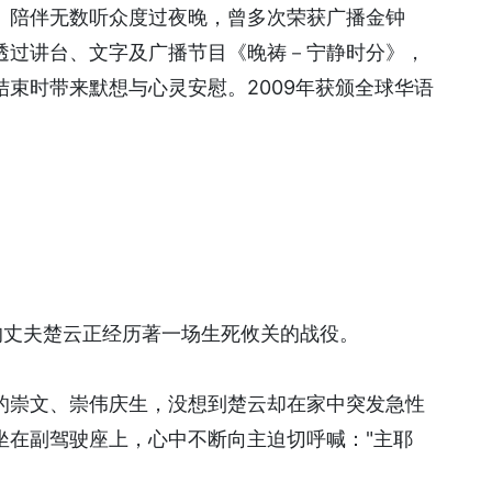
》陪伴无数听众度过夜晚，曾多次荣获广播金钟
透过讲台、文字及广播节目《晚祷－宁静时分》，
束时带来默想与心灵安慰。2009年获颁全球华语
的丈夫楚云正经历著一场生死攸关的战役。
的崇文、崇伟庆生，没想到楚云却在家中突发急性
坐在副驾驶座上，心中不断向主迫切呼喊："主耶