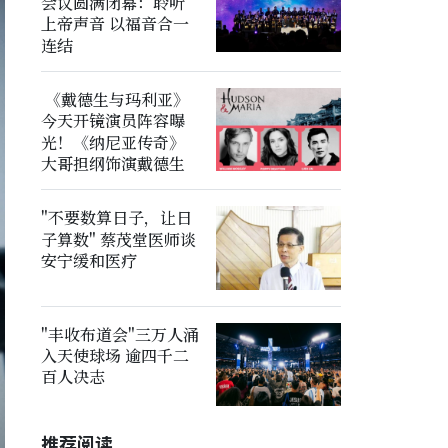
会议圆满闭幕：聆听
上帝声音 以福音合一
连结
《戴德生与玛利亚》
今天开镜演员阵容曝
光！《纳尼亚传奇》
大哥担纲饰演戴德生
"不要数算日子，让日
子算数" 蔡茂堂医师谈
安宁缓和医疗
"丰收布道会"三万人涌
入天使球场 逾四千二
百人决志
推荐阅读