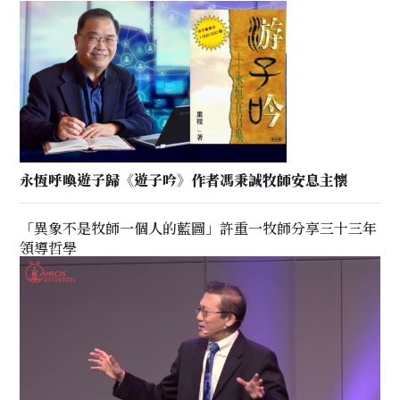
永恆呼喚遊子歸《遊子吟》作者馮秉誠牧師安息主懷
「異象不是牧師一個人的藍圖」許重一牧師分享三十三年
領導哲學