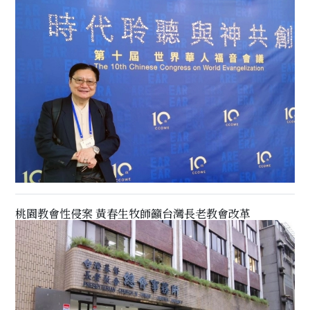
桃園教會性侵案 黃春生牧師籲台灣長老教會改革