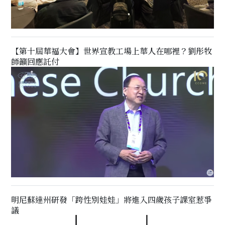
【第十屆華福大會】世界宣教工場上華人在哪裡？劉彤牧
師籲回應託付
明尼蘇達州研發「跨性別娃娃」將進入四歲孩子課室惹爭
議