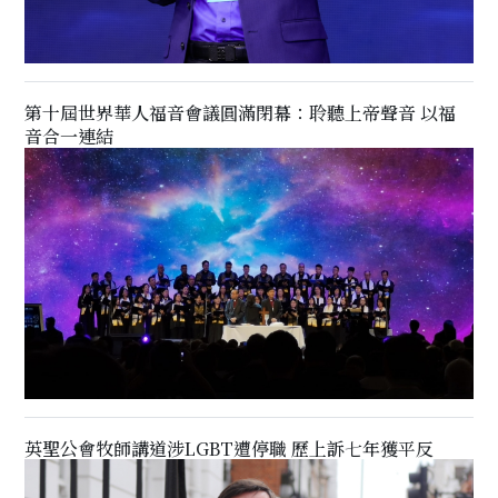
第十屆世界華人福音會議圓滿閉幕：聆聽上帝聲音 以福
音合一連結
英聖公會牧師講道涉LGBT遭停職 歷上訴七年獲平反