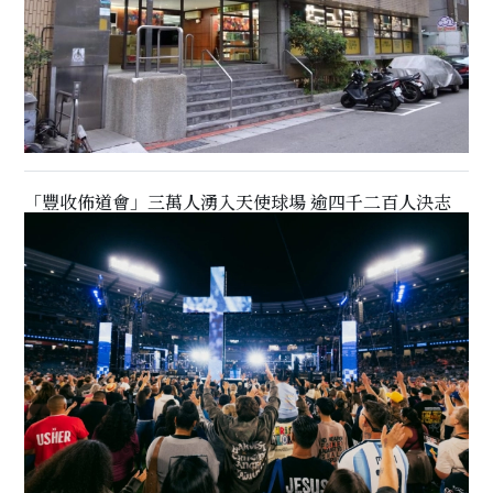
「豐收佈道會」三萬人湧入天使球場 逾四千二百人決志