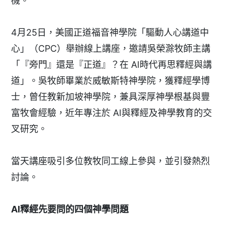
機。
4月25日，美國正道福音神學院「驅動人心講道中
心」（CPC）舉辦線上講座，邀請吳榮滁牧師主講
「『旁門』還是『正道』？在 AI時代再思釋經與講
道」。吳牧師畢業於威敏斯特神學院，獲釋經學博
士，曾任教新加坡神學院，兼具深厚神學根基與豐
富牧會經驗，近年專注於 AI與釋經及神學教育的交
叉研究。
當天講座吸引多位教牧同工線上參與，並引發熱烈
討論。
AI
釋經先要問的四個神學問題