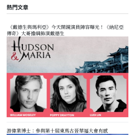
熱門文章
《戴德生與瑪利亞》今天開鏡演員陣容曝光！《納尼亞
傳奇》大哥擔綱飾演戴德生
游偉業博士：參與第十屆東馬古晉華福大會有感