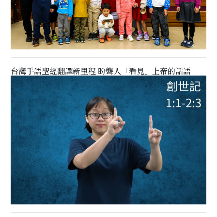
台灣手語聖經翻譯新里程 盼聾人「看見」上帝的話語