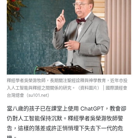
釋經學者吳榮滁牧師，長期關注聖經詮釋與神學教育，近年亦投
入人工智能與釋經之間關係的研究。（資料圖片） | 國際讀經會
台灣總會（su101.net）
當八歲的孩子已在課堂上使用 ChatGPT，教會卻
仍對人工智能保持沉默。釋經學者吳榮滁牧師警
告，這樣的落差或許正悄悄埋下失去下一代的危