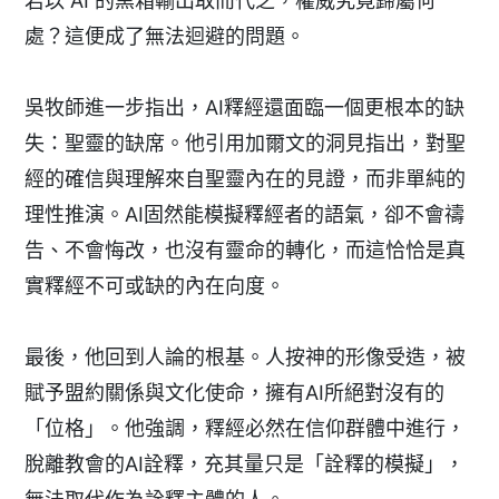
若以 AI 的黑箱輸出取而代之，權威究竟歸屬何
處？這便成了無法迴避的問題。
吳牧師進一步指出，AI釋經還面臨一個更根本的缺
失：聖靈的缺席。他引用加爾文的洞見指出，對聖
經的確信與理解來自聖靈內在的見證，而非單純的
理性推演。AI固然能模擬釋經者的語氣，卻不會禱
告、不會悔改，也沒有靈命的轉化，而這恰恰是真
實釋經不可或缺的內在向度。
最後，他回到人論的根基。人按神的形像受造，被
賦予盟約關係與文化使命，擁有AI所絕對沒有的
「位格」。他強調，釋經必然在信仰群體中進行，
脫離教會的AI詮釋，充其量只是「詮釋的模擬」，