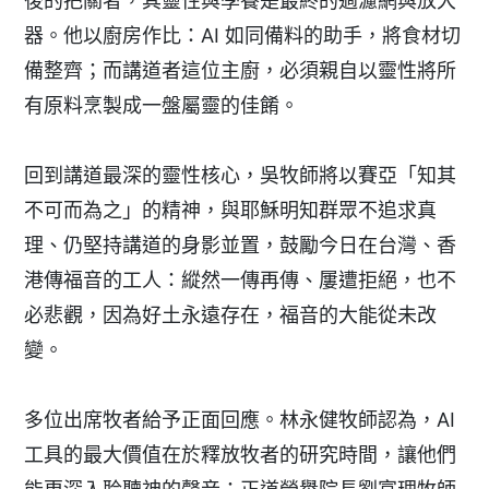
後的把關者，其靈性與學養是最終的過濾網與放大
器。他以廚房作比：AI 如同備料的助手，將食材切
備整齊；而講道者這位主廚，必須親自以靈性將所
有原料烹製成一盤屬靈的佳餚。
回到講道最深的靈性核心，吳牧師將以賽亞「知其
不可而為之」的精神，與耶穌明知群眾不追求真
理、仍堅持講道的身影並置，鼓勵今日在台灣、香
港傳福音的工人：縱然一傳再傳、屢遭拒絕，也不
必悲觀，因為好土永遠存在，福音的大能從未改
變。
多位出席牧者給予正面回應。林永健牧師認為，AI
工具的最大價值在於釋放牧者的研究時間，讓他們