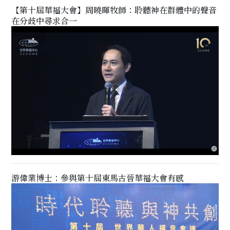
【第十屆華福大會】周曉暉牧師：聆聽神在群體中的聲音
在分歧中尋求合一
游偉業博士：參與第十屆東馬古晉華福大會有感