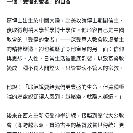
一個「受傷的愛者」的自省
葛博士出生於中國大陸，赴美攻讀博士期間信主，
後取得劍橋大學哲學博士學位。他形容自己是中國
教會的「受傷的愛者」——深受華人教會敬虔愛主
的精神塑造，卻也親歷了令他窒息的另一面：信仰
與思想、人性、日常生活被徹底割裂，以致基督教
變成一種不食人間煙火、只管靈魂不管人的宗教。
他說：「耶穌說要給我們更豐盛的生命，但這種極
端的屬靈觀卻讓人感到：越屬靈，就離人越遠。」
後來在西方重新接受神學訓練，接觸到歷代大公教
會（即跨越宗派、貫通古今的基督教普世傳統）更