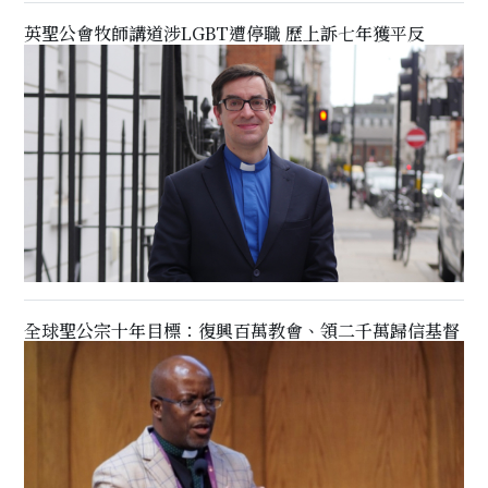
英聖公會牧師講道涉LGBT遭停職 歷上訴七年獲平反
全球聖公宗十年目標：復興百萬教會、領二千萬歸信基督