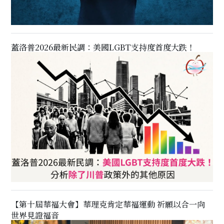
蓋洛普2026最新民調：美國LGBT支持度首度大跌！
【第十屆華福大會】華理克肯定華福運動 祈願以合一向
世界見證福音