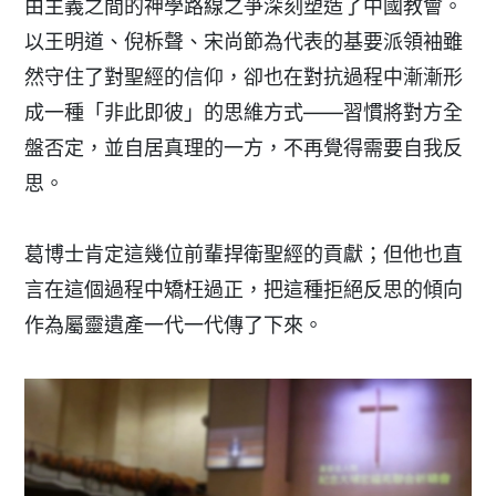
由主義之間的神學路線之爭深刻塑造了中國教會。
以王明道、倪柝聲、宋尚節為代表的基要派領袖雖
然守住了對聖經的信仰，卻也在對抗過程中漸漸形
成一種「非此即彼」的思維方式——習慣將對方全
盤否定，並自居真理的一方，不再覺得需要自我反
思。
葛博士肯定這幾位前輩捍衛聖經的貢獻；但他也直
言在這個過程中矯枉過正，把這種拒絕反思的傾向
作為屬靈遺產一代一代傳了下來。