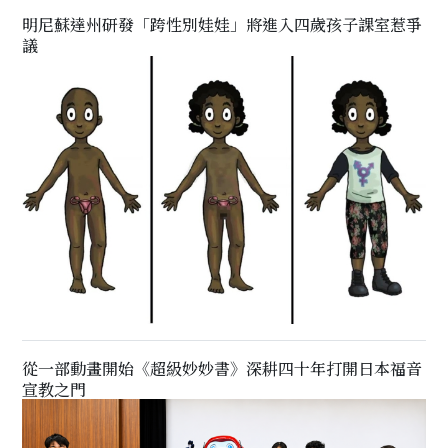
明尼蘇達州研發「跨性別娃娃」將進入四歲孩子課室惹爭
議
從一部動畫開始《超級妙妙書》深耕四十年打開日本福音
宣教之門