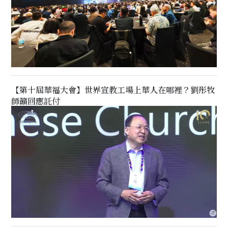
【第十屆華福大會】世界宣教工場上華人在哪裡？劉彤牧
師籲回應託付