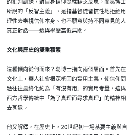
的批判訓練，對自身信仰照樣缺乏反思。而葛博士
所說的「反智主義」，是指基督徒習慣性地拒絕用
理性去審視信仰本身、也不願意與持不同意見的人
真正對話——這與學歷高低無關。
文化與歷史的雙重積累
這種傾向從何而來？葛博士指向兩個層面。首先在
文化上，華人社會根深柢固的實用主義，使信仰問
題往往最終化約為「有沒有用」的實用考量，這與
西方哲學傳統中「為了真理而尋求真理」的精神相
去甚遠。
他又解釋，在歷史上，20世紀初一場基要主義與自