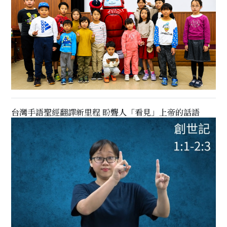
台灣手語聖經翻譯新里程 盼聾人「看見」上帝的話語