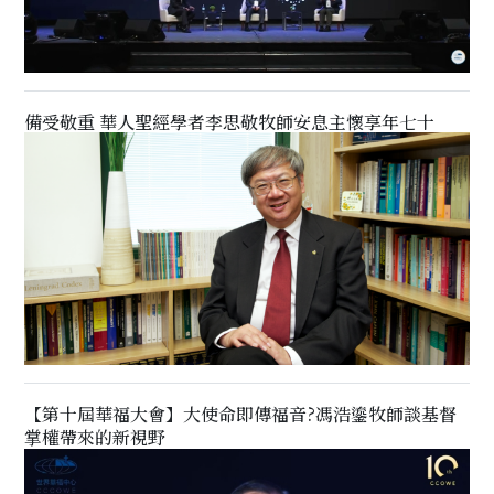
備受敬重 華人聖經學者李思敬牧師安息主懷享年七十
【第十屆華福大會】大使命即傳福音?馮浩鎏牧師談基督
掌權帶來的新視野