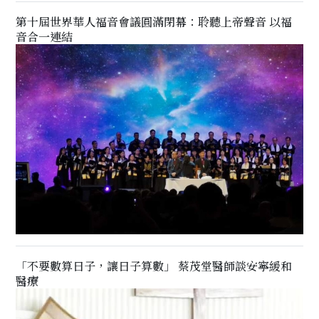
第十屆世界華人福音會議圓滿閉幕：聆聽上帝聲音 以福
音合一連結
「不要數算日子，讓日子算數」 蔡茂堂醫師談安寧緩和
醫療