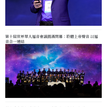
第十屆世界華人福音會議圓滿閉幕：聆聽上帝聲音 以福
音合一連結