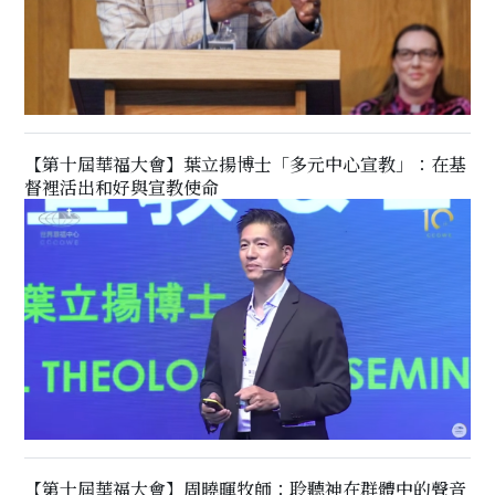
【第十屆華福大會】葉立揚博士「多元中心宣教」：在基
督裡活出和好與宣教使命
【第十屆華福大會】周曉暉牧師：聆聽神在群體中的聲音