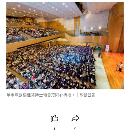
董事陳歐楊桂芬博士領會眾同心祈禱。 | 基督日報
1
5