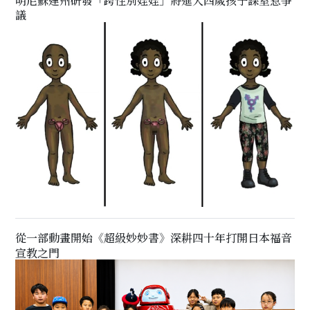
明尼蘇達州研發「跨性別娃娃」將進入四歲孩子課室惹爭
議
從一部動畫開始《超級妙妙書》深耕四十年打開日本福音
宣教之門