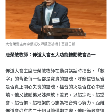
大會榮譽主席李炳光牧師感恩祈禱 | 基督日報
唐榮敏牧師：佈道大會五大功能推動教會合一
佈道大會主席唐榮敏牧師在動員講話時指出，「數
字」的背後每一個都是寶貴的靈魂，呼籲信徒反省
是否真正關心失喪的靈魂，福音的火是否在心中燃
燒。他又鼓勵弟兄姊妹放下差異，以超宗派、超堂
會、超習慣、超框架的心志為福音齊心努力。距離
佈道會尚有約二十個月籌備期之際，他呼籲教會彼