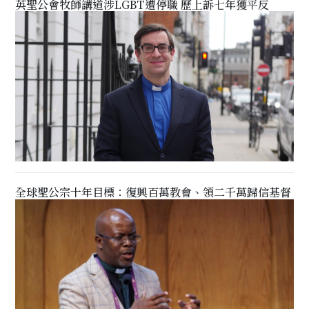
英聖公會牧師講道涉LGBT遭停職 歷上訴七年獲平反
全球聖公宗十年目標：復興百萬教會、領二千萬歸信基督