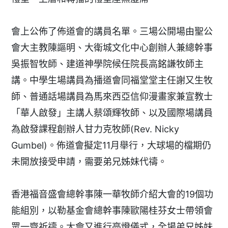
會上公佈了佈道會的講員名單。三場公開場由聖公
會大主教陳謳明、大衛城文化中心創辦人兼總幹事
吳振智牧師、建道神學院候任院長高銘謙牧師主
講。中學生場講員為播道會同福堂堂主任謝又生牧
師、普通話場講員為馬來西亞信仰漫畫家兼宣教士
「華人啟發」主講人蔡頌輝牧師、以及國際場講員
為啟發課程創辦人甘力克牧師(Rev. Nicky
Gumbel)。佈道會擬定11月舉行，大球場的檔期仍
未開放接受申請，需要弟兄姊妹代禱。
香港福音盛會總幹事陳一華牧師介紹大會的19個功
能組別，以勒基金會總幹事陳歐陽桂芬女士帶領會
眾一齊祈禱。大會又進行亮燈儀式，全場弟兄姊妹