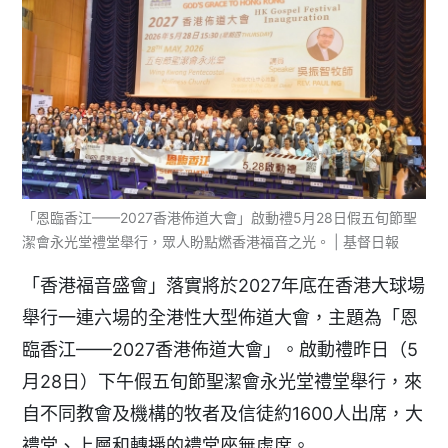
「恩臨香江——2027香港佈道大會」啟動禮5月28日假五旬節聖
潔會永光堂禮堂舉行，眾人盼點燃香港福音之光。 | 基督日報
「香港福音盛會」落實將於2027年底在香港大球場
舉行一連六場的全港性大型佈道大會，主題為「恩
臨香江——2027香港佈道大會」。啟動禮昨日（5
月28日）下午假五旬節聖潔會永光堂禮堂舉行，來
自不同教會及機構的牧者及信徒約1600人出席，大
禮堂、上層和轉播的禮堂座無虛席。