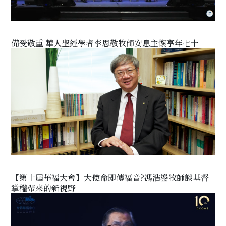
備受敬重 華人聖經學者李思敬牧師安息主懷享年七十
【第十屆華福大會】大使命即傳福音?馮浩鎏牧師談基督
掌權帶來的新視野