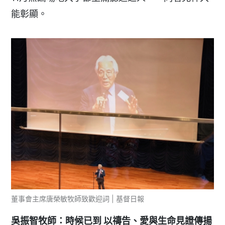
能彰顯。
董事會主席唐榮敏牧師致歡迎詞 | 基督日報
吳振智牧師：時候已到 以禱告、愛與生命見證傳揚