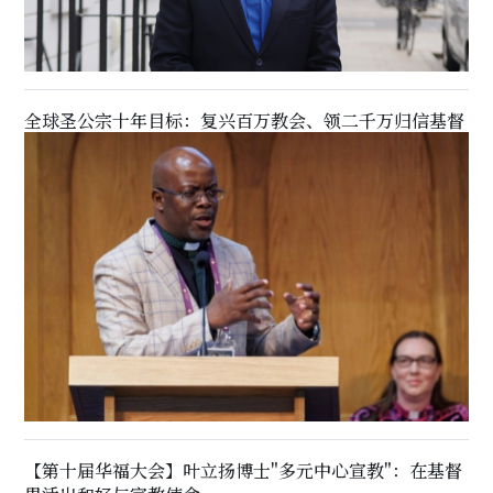
全球圣公宗十年目标：复兴百万教会、领二千万归信基督
【第十届华福大会】叶立扬博士"多元中心宣教"：在基督