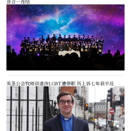
音合一连结
英圣公会牧师讲道涉LGBT遭停职 历上诉七年获平反