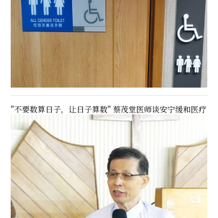
"不要数算日子，让日子算数" 蔡茂堂医师谈安宁缓和医疗