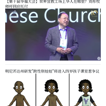
【第十届华福大会】世界宣教工场上华人在哪里？刘彤牧
师吁回应托付
明尼苏达州研发"跨性别娃娃"将进入四岁孩子课室惹争议