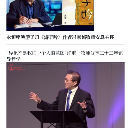
永恒呼唤游子归《游子吟》作者冯秉诚牧师安息主怀
"异象不是牧师一个人的蓝图"许重一牧师分享三十三年领
导哲学