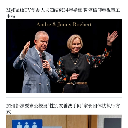
MyFaithTV创办人夫妇结束34年婚姻 暂停信仰电视事工
主持
加州新法要求公校设"性别友善洗手间"家长团体忧执行方
式