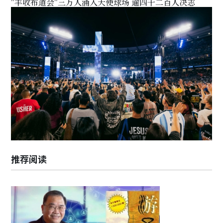
"丰收布道会"三万人涌入天使球场 逾四千二百人决志
推荐阅读