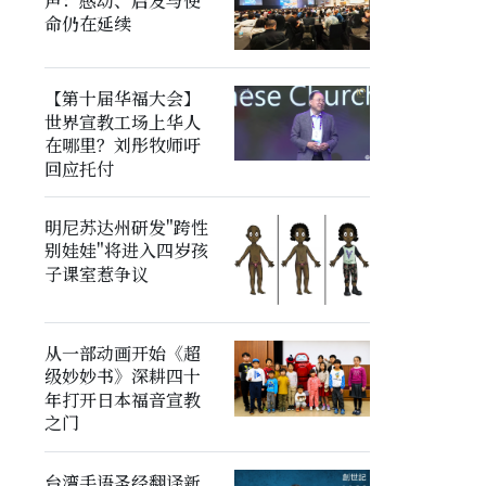
声：感动、启发与使
命仍在延续
【第十届华福大会】
世界宣教工场上华人
在哪里？刘彤牧师吁
回应托付
明尼苏达州研发"跨性
别娃娃"将进入四岁孩
子课室惹争议
从一部动画开始《超
级妙妙书》深耕四十
年打开日本福音宣教
之门
台湾手语圣经翻译新