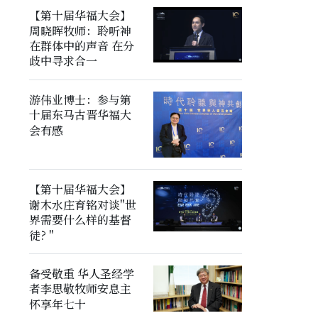
【第十届华福大会】
周晓晖牧师：聆听神
在群体中的声音 在分
歧中寻求合一
游伟业博士：参与第
十届东马古晋华福大
会有感
【第十届华福大会】
谢木水庄育铭对谈"世
界需要什么样的基督
徒? "
备受敬重 华人圣经学
者李思敬牧师安息主
怀享年七十