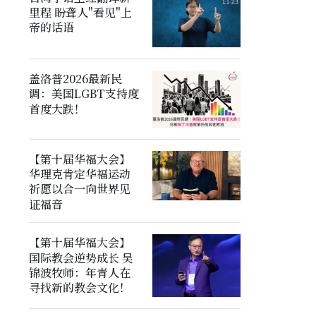
里程 盼聋人"看见"上
帝的话语
盖洛普2026最新民
调：美国LGBT支持度
首度大跌！
【第十届华福大会】
华理克肯定华福运动
祈愿以合一向世界见
证福音
【第十届华福大会】
国际教会逆势成长 吴
锦波牧师：年青人在
寻找新的教会文化！