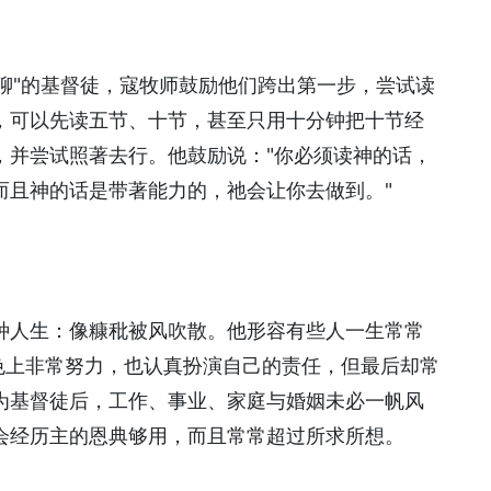
无聊"的基督徒，寇牧师鼓励他们跨出第一步，尝试读
，可以先读五节、十节，甚至只用十分钟把十节经
，并尝试照著去行。他鼓励说："你必须读神的话，
而且神的话是带著能力的，祂会让你去做到。"
种人生：像糠秕被风吹散。他形容有些人一生常常
色上非常努力，也认真扮演自己的责任，但最后却常
为基督徒后，工作、事业、家庭与婚姻未必一帆风
会经历主的恩典够用，而且常常超过所求所想。