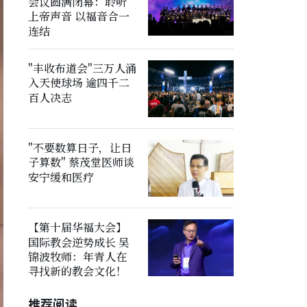
会议圆满闭幕：聆听
上帝声音 以福音合一
连结
"丰收布道会"三万人涌
入天使球场 逾四千二
百人决志
"不要数算日子，让日
子算数" 蔡茂堂医师谈
安宁缓和医疗
【第十届华福大会】
国际教会逆势成长 吴
锦波牧师：年青人在
寻找新的教会文化！
推荐阅读